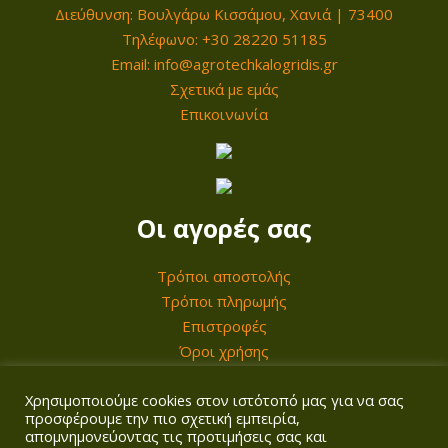
Διεύθυνση: Βουλγάρω Κισσάμου, Χανιά | 73400
w
ε
Τηλέφωνο: +30 28220 51185
a
ί
Email: info@agrotechkalogridis.gr
s
ν
Σχετικά με εμάς
:
α
Επικοινωνία
1
ι
.
:
1
8
8
8
Οι αγορές σας
0
9
,
,
Τρόποι αποστολής
0
0
Τρόποι πληρωμής
Επιστροφές
0
0
Όροι χρήσης
€
€
Χρησιμοποιούμε cookies στον ιστότοπό μας για να σας
Ο λογαριασμός σας
.
.
προσφέρουμε την πιο σχετική εμπειρία,
απομνημονεύοντας τις προτιμήσεις σας και