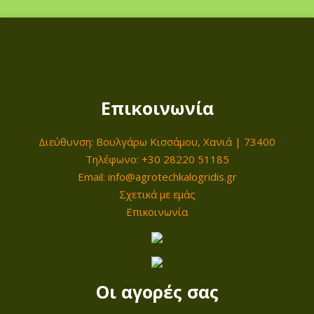
0
a
υ
€
l
σ
.
€
p
α
.
r
τ
i
ι
Επικοινωνία
c
μ
e
ή
Διεύθυνση: Βουλγάρω Κισσάμου, Χανιά | 73400
w
ε
Τηλέφωνο: +30 28220 51185
a
ί
Email: info@agrotechkalogridis.gr
s
ν
Σχετικά με εμάς
:
α
Επικοινωνία
4
ι
1
:
0
3
,
4
Οι αγορές σας
0
0