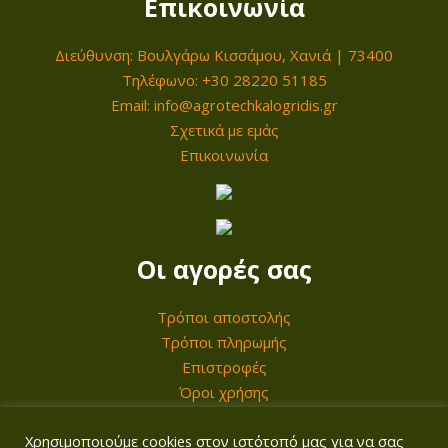
Επικοινωνία
ό
μ
λ
0
ν
π
€
λ
0
Διεύθυνση: Βουλγάρω Κισσάμου, Χανιά | 73400
τ
ο
α
Τηλέφωνο: +30 28220 51185
ο
ρ
γ
€
Email: info@agrotechkalogridis.gr
ς
ο
έ
t
Σχετικά με εμάς
ύ
Επικοινωνία
ς
h
ν
.
r
ν
Ο
o
α
ι
u
Οι αγορές σας
ε
ε
g
π
π
h
Τρόποι αποστολής
ι
ι
4
Τρόποι πληρωμής
λ
λ
2
Επιστροφές
ε
ο
5
Όροι χρήσης
γ
γ
,
ο
έ
0
Χρησιμοποιούμε cookies στον ιστότοπό μας για να σας