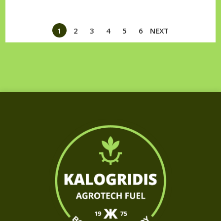
1
2
3
4
5
6
NEXT