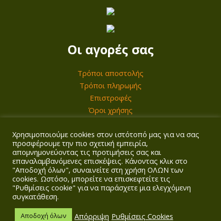
Οι αγορές σας
Τρόποι αποστολής
Τρόποι πληρωμής
Επιστροφές
Όροι χρήσης
Χρησιμοποιούμε cookies στον ιστότοπό μας για να σας
Ο λογαριασμός σας
προσφέρουμε την πιο σχετική εμπειρία,
απομνημονεύοντας τις προτιμήσεις σας και
επαναλαμβανόμενες επισκέψεις. Κάνοντας κλικ στο
Σύνδεση/Εγγραφή
"Αποδοχή όλων", συναινείτε στη χρήση ΟΛΩΝ των
Καλάθι
cookies. Ωστόσο, μπορείτε να επισκεφτείτε τις
"Ρυθμίσεις cookie" για να παράσχετε μια ελεγχόμενη
Ταμείο
συγκατάθεση.
Απόρριψη
Ρυθμίσεις Cookies
Αποδοχή όλων
Copyright © 2026
Agrotech Kalogridis
| Αρ. ΓΕΜΗ: 149901858000 |