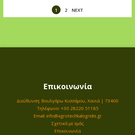
1
2
NEXT
Επικοινωνία
Διεύθυνση: Βουλγάρω Κισσάμου, Χανιά | 73400
Τηλέφωνο: +30 28220 51185
Email: info@agrotechkalogridis.gr
Σχετικά με εμάς
Επικοινωνία