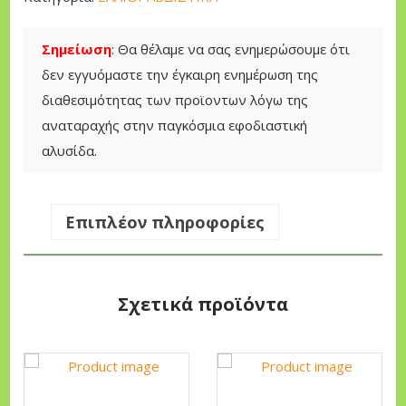
E
X
Σημείωση
: Θα θέλαμε να σας ενημερώσουμε ότι
4
δεν εγγυόμαστε την έγκαιρη ενημέρωση της
×
διαθεσιμότητας των προϊοντων λόγω της
4
αναταραχής στην παγκόσμια εφοδιαστική
Μ
αλυσίδα.
Ε
Σ
Ω
Επιπλέον πληροφορίες
Λ
Η
Ν
Σχετικά προϊόντα
Α
Α
Α
Α
Λ
υ
υ
Ο