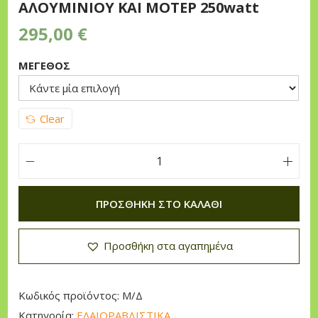
ΑΛΟΥΜΙΝΙΟΥ ΚΑΙ ΜΟΤΕΡ 250watt
n
295,00
€
ΜΕΓΕΘΟΣ
Clear
Α
Χ
ΠΡΟΣΘΉΚΗ ΣΤΟ ΚΑΛΆΘΙ
Ι
Ν
Προσθήκη στα αγαπημένα
Ο
Σ
F
Κωδικός προϊόντος:
Μ/Δ
L
Κατηγορία:
ΕΛΑΙΟΡΑΒΔΙΣΤΙΚΑ