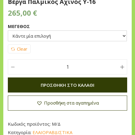
Βέργα Παλμικός Αχινός Υ-16
n
265,00
€
ΜΕΓΕΘΟΣ
Clear
Β
έ
ΠΡΟΣΘΉΚΗ ΣΤΟ ΚΑΛΆΘΙ
ρ
γ
Προσθήκη στα αγαπημένα
α
Π
α
Κωδικός προϊόντος:
Μ/Δ
λ
Κατηγορία:
ΕΛΑΙΟΡΑΒΔΙΣΤΙΚΑ