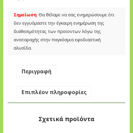
μ
ι
Σημείωση
: Θα θέλαμε να σας ενημερώσουμε ότι
κ
δεν εγγυόμαστε την έγκαιρη ενημέρωση της
ό
διαθεσιμότητας των προϊοντων λόγω της
ς
αναταραχής στην παγκόσμια εφοδιαστική
Α
αλυσίδα.
χ
ι
ν
Περιγραφή
ό
ς
Επιπλέον πληροφορίες
Υ
-
1
Σχετικά προϊόντα
6
π