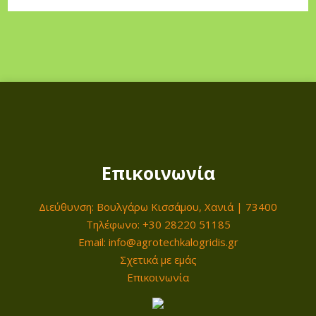
Επικοινωνία
Διεύθυνση: Βουλγάρω Κισσάμου, Χανιά | 73400
Τηλέφωνο: +30 28220 51185
Email: info@agrotechkalogridis.gr
Σχετικά με εμάς
Επικοινωνία