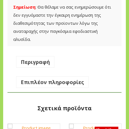
ή
Σημείωση
: Θα θέλαμε να σας ενημερώσουμε ότι
ρ
δεν εγγυόμαστε την έγκαιρη ενημέρωση της
α
διαθεσιμότητας των προϊοντων λόγω της
ς
αναταραχής στην παγκόσμια εφοδιαστική
U
αλυσίδα.
N
I
V
Περιγραφή
E
R
Επιπλέον πληροφορίες
S
A
L
Σχετικά προϊόντα
Ε
π
α