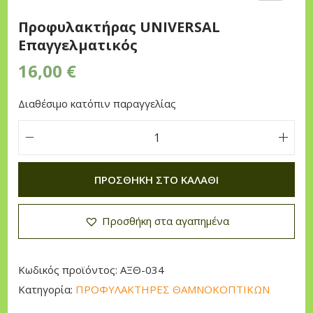
n
Προφυλακτήρας UNIVERSAL
Επαγγελματικός
16,00
€
Διαθέσιμο κατόπιν παραγγελίας
Π
ρ
ΠΡΟΣΘΉΚΗ ΣΤΟ ΚΑΛΆΘΙ
ο
φ
Προσθήκη στα αγαπημένα
υ
λ
α
Κωδικός προϊόντος:
ΑΞΘ-034
κ
Κατηγορία:
ΠΡΟΦΥΛΑΚΤΗΡΕΣ ΘΑΜΝΟΚΟΠΤΙΚΩΝ
τ