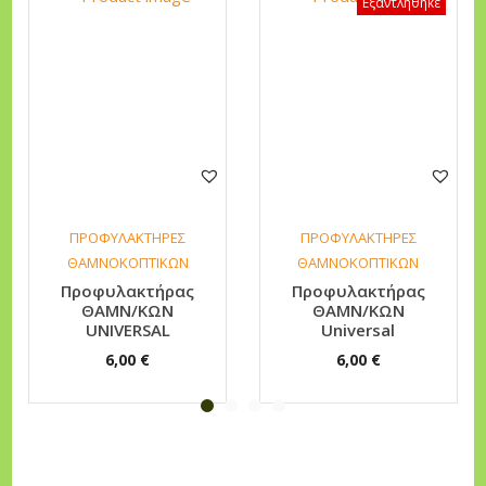
Εξαντλήθηκε
γ
γ
ε
λ
μ
α
τ
ι
ΠΡΟΦΥΛΑΚΤΗΡΕΣ
ΠΡΟΦΥΛΑΚΤΗΡΕΣ
κ
ΘΑΜΝΟΚΟΠΤΙΚΩΝ
ΘΑΜΝΟΚΟΠΤΙΚΩΝ
ό
Προφυλακτήρας
Προφυλακτήρας
ΘΑΜΝ/ΚΩΝ
ΘΑΜΝ/ΚΩΝ
ς
UNIVERSAL
Universal
π
6,00
€
6,00
€
ο
σ
ό
τ