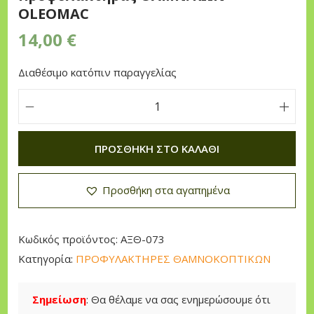
OLEOMAC
n
14,00
€
Διαθέσιμο κατόπιν παραγγελίας
Π
ρ
ΠΡΟΣΘΉΚΗ ΣΤΟ ΚΑΛΆΘΙ
ο
φ
Προσθήκη στα αγαπημένα
υ
λ
α
Κωδικός προϊόντος:
ΑΞΘ-073
κ
Κατηγορία:
ΠΡΟΦΥΛΑΚΤΗΡΕΣ ΘΑΜΝΟΚΟΠΤΙΚΩΝ
τ
ή
Σημείωση
: Θα θέλαμε να σας ενημερώσουμε ότι
ρ