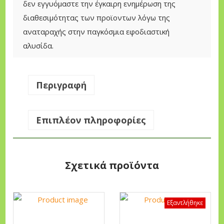
δεν εγγυόμαστε την έγκαιρη ενημέρωση της
α
διαθεσιμότητας των προϊοντων λόγω της
ς
αναταραχής στην παγκόσμια εφοδιαστική
Θ
αλυσίδα.
Α
Μ
Ν
Περιγραφή
/
Κ
Επιπλέον πληροφορίες
Ω
Ν
O
Σχετικά προϊόντα
L
E
O
Εξαντλήθηκε
M
A