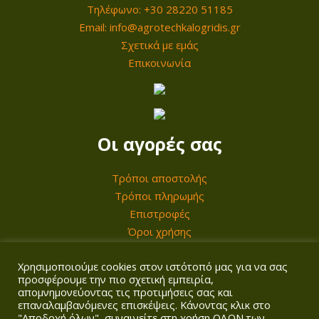
4
ι
Τηλέφωνο: +30 28220 51185
1
:
Email: info@agrotechkalogridis.gr
Σχετικά με εμάς
0
3
Επικοινωνία
,
4
0
0
0
,
0
Οι αγορές σας
€
0
.
Τρόποι αποστολής
€
Τρόποι πληρωμής
.
Επιστροφές
Όροι χρήσης
Χρησιμοποιούμε cookies στον ιστότοπό μας για να σας
Ο λογαριασμός σας
προσφέρουμε την πιο σχετική εμπειρία,
απομνημονεύοντας τις προτιμήσεις σας και
επαναλαμβανόμενες επισκέψεις. Κάνοντας κλικ στο
Σύνδεση/Εγγραφή
"Αποδοχή όλων", συναινείτε στη χρήση ΟΛΩΝ των