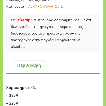
K
Κατηγορία:
ΗΛΕΚΤΡΟΚΟΛΛΗΣΕΙΣ
O
Λ
Σημείωση
: Θα θέλαμε να σας ενημερώσουμε ότι
Λ
δεν εγγυόμαστε την έγκαιρη ενημέρωση της
H
διαθεσιμότητας των προϊοντων λόγω της
Σ
αναταραχής στην παγκόσμια εφοδιαστική
H
αλυσίδα.
H
Y
U
Περιγραφή
N
D
A
Χαρακτηριστικά:
I
– 180A
M
M
– 220V