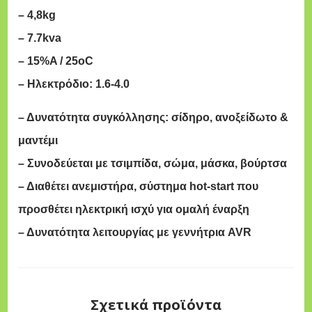
A
– 4,8kg
-
– 7.7kva
1
– 15%A / 25oC
8
– Ηλεκτρόδιο: 1.6-4.0
0
S
– Δυνατότητα συγκόλλησης: σίδηρο, ανοξείδωτο &
π
μαντέμι
ο
– Συνοδεύεται με τσιμπίδα, σώμα, μάσκα, βούρτσα
σ
– Διαθέτει ανεμιστήρα, σύστημα hot-start που
ό
τ
προσθέτει ηλεκτρική ισχύ για ομαλή έναρξη
η
– Δυνατότητα λειτουργίας με γεννήτρια AVR
τ
α
Σχετικά προϊόντα