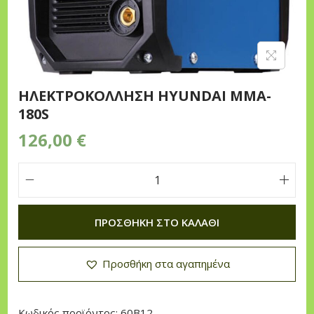
n
HΛEKTPOKOΛΛHΣH HYUNDAI MMA-
180S
126,00
€
H
Λ
ΠΡΟΣΘΉΚΗ ΣΤΟ ΚΑΛΆΘΙ
E
K
Προσθήκη στα αγαπημένα
T
P
O
Κωδικός προϊόντος:
60B12