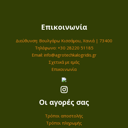
p
α
€
r
τ
.
i
ι
Επικοινωνία
c
μ
e
ή
Διεύθυνση: Βουλγάρω Κισσάμου, Χανιά | 73400
w
ε
Τηλέφωνο: +30 28220 51185
a
ί
Email: info@agrotechkalogridis.gr
s
ν
Σχετικά με εμάς
:
α
Επικοινωνία
4
ι
3
:
5
3
,
6
Οι αγορές σας
0
5
0
,
Τρόποι αποστολής
0
Τρόποι πληρωμής