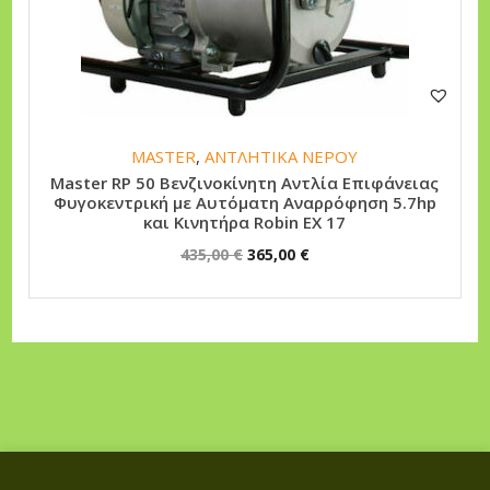
i
ι
c
μ
e
ή
w
ε
a
ί
MASTER
,
ΑΝΤΛΗΤΙΚΑ ΝΕΡΟΥ
s
ν
Master RP 50 Βενζινοκίνητη Αντλία Επιφάνειας
:
α
Φυγοκεντρική με Αυτόματη Αναρρόφηση 5.7hp
και Κινητήρα Robin EX 17
5
ι
O
Η
435,00
€
365,00
€
1
:
r
τ
0
4
i
ρ
,
2
g
έ
0
5
i
χ
0
,
n
ο
0
a
υ
€
0
l
σ
.