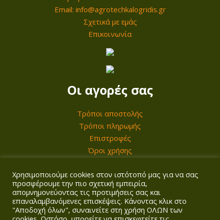
α
τ
Email: info@agrotechkalogridis.gr
η
γ
ο
Σχετικά με εμάς
σ
έ
ς
Επικοινωνία
ε
ς
λ
.
ί
Ο
δ
ι
Οι αγορές σας
α
ε
τ
π
Τρόποι αποστολής
ο
ι
Τρόποι πληρωμής
υ
Επιστροφές
λ
π
Όροι χρήσης
ο
ρ
γ
Χρησιμοποιούμε cookies στον ιστότοπό μας για να σας
Ο λογαριασμός σας
ο
έ
προσφέρουμε την πιο σχετική εμπειρία,
ϊ
απομνημονεύοντας τις προτιμήσεις σας και
ς
επαναλαμβανόμενες επισκέψεις. Κάνοντας κλικ στο
Σύνδεση/Εγγραφή
ό
μ
"Αποδοχή όλων", συναινείτε στη χρήση ΟΛΩΝ των
Καλάθι
cookies. Ωστόσο, μπορείτε να επισκεφτείτε τις
ν