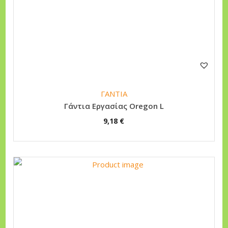
ΓΑΝΤΙΑ
Γάντια Εργασίας Oregon L
9,18
€
Α
υ
τ
ό
τ