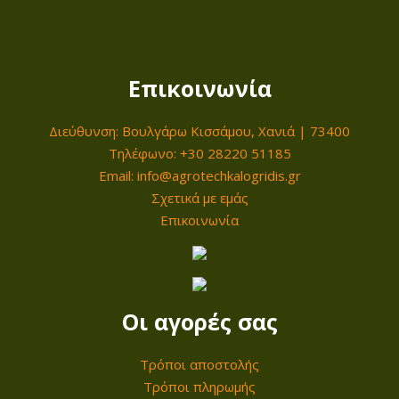
p
α
r
τ
i
ι
Επικοινωνία
c
μ
e
ή
Διεύθυνση: Βουλγάρω Κισσάμου, Χανιά | 73400
w
ε
Τηλέφωνο: +30 28220 51185
a
ί
Email: info@agrotechkalogridis.gr
s
ν
Σχετικά με εμάς
:
α
Επικοινωνία
4
ι
8
:
0
4
,
2
Οι αγορές σας
0
0
0
,
Τρόποι αποστολής
0
Τρόποι πληρωμής