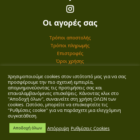
€
.
Οι αγορές σας
Τρόποι αποστολής
Τρόποι πληρωμής
Επιστροφές
Όροι χρήσης
Χρησιμοποιούμε cookies στον ιστότοπό μας για να σας
Ο λογαριασμός σας
προσφέρουμε την πιο σχετική εμπειρία,
απομνημονεύοντας τις προτιμήσεις σας και
επαναλαμβανόμενες επισκέψεις. Κάνοντας κλικ στο
Σύνδεση/Εγγραφή
"Αποδοχή όλων", συναινείτε στη χρήση ΟΛΩΝ των
Καλάθι
cookies. Ωστόσο, μπορείτε να επισκεφτείτε τις
Ταμείο
"Ρυθμίσεις cookie" για να παράσχετε μια ελεγχόμενη
συγκατάθεση.
Απόρριψη
Ρυθμίσεις Cookies
Αποδοχή όλων
Copyright © 2026
Agrotech Kalogridis
| Αρ. ΓΕΜΗ: 149901858000 |
Πολιτική απορρήτου
| Σχεδιασμός & κατασκευή ιστοσελίδας
Digitalpro