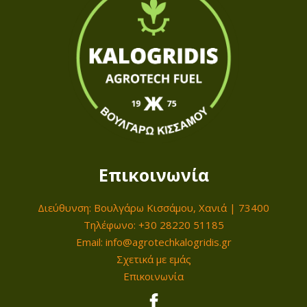
i
ι
c
μ
e
ή
w
ε
a
ί
s
ν
:
α
2
ι
4
:
Επικοινωνία
0
1
,
7
Διεύθυνση: Βουλγάρω Κισσάμου, Χανιά | 73400
0
9
Τηλέφωνο: +30 28220 51185
0
,
Email: info@agrotechkalogridis.gr
0
Σχετικά με εμάς
€
0
Επικοινωνία
.