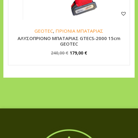
n
GEOTEC
,
ΠΡΙΟΝΙΑ ΜΠΑΤΑΡΙΑΣ
ΑΛΥΣΟΠΡΙΟΝΟ ΜΠΑΤΑΡΙΑΣ GTECS-2000 15cm
GEOTEC
O
Η
240,00
€
179,00
€
r
τ
i
ρ
g
έ
i
χ
n
ο
a
υ
l
σ
p
α
r
τ