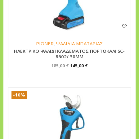
n
PIONER
,
ΨΑΛΙΔΙΑ ΜΠΑΤΑΡΙΑΣ
ΗΛΕΚΤΡΙΚΟ ΨΑΛΙΔΙ ΚΛΑΔΕΜΑΤΟΣ ΠΟΡΤΟΚΑΛΙ SC-
8602/ 30MM
O
Η
185,00
€
145,00
€
r
τ
i
ρ
g
έ
-10%
i
χ
n
ο
a
υ
l
σ
p
α