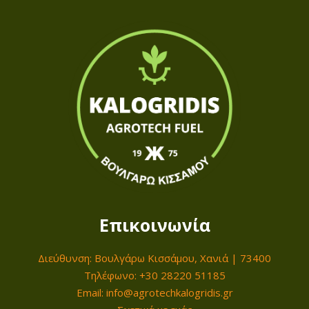
.
p
α
€
r
τ
.
i
ι
c
μ
e
ή
w
ε
a
ί
s
ν
:
α
2
ι
1
:
Επικοινωνία
0
1
,
8
Διεύθυνση: Βουλγάρω Κισσάμου, Χανιά | 73400
0
9
Τηλέφωνο: +30 28220 51185
0
,
Email: info@agrotechkalogridis.gr
0