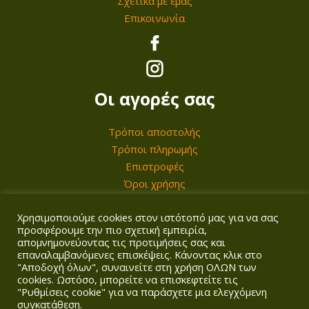
Σχετικά με εμάς
€
0
Επικοινωνία
.
€
.
Οι αγορές σας
Τρόποι αποστολής
Τρόποι πληρωμής
Επιστροφές
Όροι χρήσης
Χρησιμοποιούμε cookies στον ιστότοπό μας για να σας
Ο λογαριασμός σας
προσφέρουμε την πιο σχετική εμπειρία,
απομνημονεύοντας τις προτιμήσεις σας και
επαναλαμβανόμενες επισκέψεις. Κάνοντας κλικ στο
Σύνδεση/Εγγραφή
"Αποδοχή όλων", συναινείτε στη χρήση ΟΛΩΝ των
Καλάθι
cookies. Ωστόσο, μπορείτε να επισκεφτείτε τις
Ταμείο
"Ρυθμίσεις cookie" για να παράσχετε μια ελεγχόμενη
συγκατάθεση.