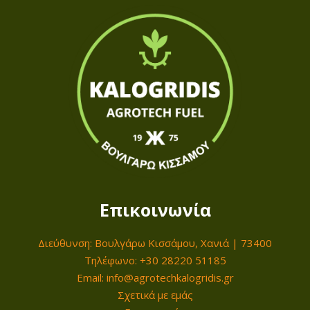
λ
e
έ
:
ς
2
π
2
α
,
ρ
0
α
0
λ
λ
€
α
t
γ
Επικοινωνία
h
έ
r
ς
Διεύθυνση: Βουλγάρω Κισσάμου, Χανιά | 73400
o
.
Τηλέφωνο: +30 28220 51185
u
Email: info@agrotechkalogridis.gr
Ο
g
Σχετικά με εμάς
ι
h