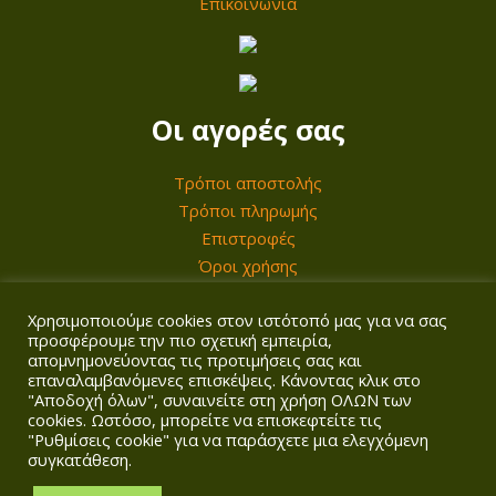
Επικοινωνία
ε
3
π
2
ι
,
λ
0
Οι αγορές σας
ο
0
γ
Τρόποι αποστολής
έ
Τρόποι πληρωμής
€
ς
Επιστροφές
μ
Όροι χρήσης
π
Χρησιμοποιούμε cookies στον ιστότοπό μας για να σας
ο
Ο λογαριασμός σας
προσφέρουμε την πιο σχετική εμπειρία,
ρ
απομνημονεύοντας τις προτιμήσεις σας και
επαναλαμβανόμενες επισκέψεις. Κάνοντας κλικ στο
Σύνδεση/Εγγραφή
ο
"Αποδοχή όλων", συναινείτε στη χρήση ΟΛΩΝ των
Καλάθι
ύ
cookies. Ωστόσο, μπορείτε να επισκεφτείτε τις
Ταμείο
"Ρυθμίσεις cookie" για να παράσχετε μια ελεγχόμενη
ν
συγκατάθεση.
ν