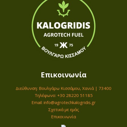
:
ς
5
π
3
α
,
ρ
0
α
0
λ
λ
€
α
t
γ
Επικοινωνία
h
έ
r
ς
Διεύθυνση: Βουλγάρω Κισσάμου, Χανιά | 73400
o
.
Τηλέφωνο: +30 28220 51185
u
Email: info@agrotechkalogridis.gr
Ο
g
Σχετικά με εμάς
ι
h
Επικοινωνία
ε
1
π