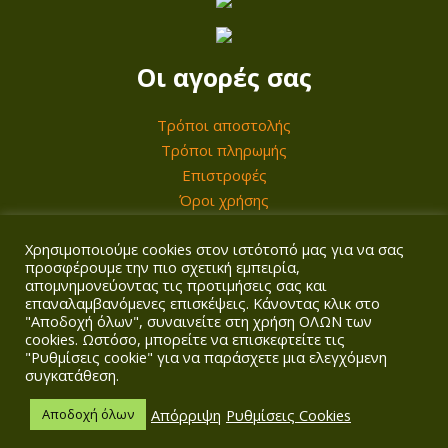
0
ι
9
λ
,
Οι αγορές σας
ο
0
γ
0
Τρόποι αποστολής
έ
Τρόποι πληρωμής
ς
Επιστροφές
€
μ
Όροι χρήσης
π
Χρησιμοποιούμε cookies στον ιστότοπό μας για να σας
ο
Ο λογαριασμός σας
προσφέρουμε την πιο σχετική εμπειρία,
ρ
απομνημονεύοντας τις προτιμήσεις σας και
επαναλαμβανόμενες επισκέψεις. Κάνοντας κλικ στο
Σύνδεση/Εγγραφή
ο
"Αποδοχή όλων", συναινείτε στη χρήση ΟΛΩΝ των
Καλάθι
ύ
cookies. Ωστόσο, μπορείτε να επισκεφτείτε τις
Ταμείο
"Ρυθμίσεις cookie" για να παράσχετε μια ελεγχόμενη
ν
συγκατάθεση.
ν
Απόρριψη
Ρυθμίσεις Cookies
Αποδοχή όλων
α
Copyright © 2026
Agrotech Kalogridis
| Αρ. ΓΕΜΗ: 149901858000 |
Πολιτική απορρήτου
| Σχεδιασμός & κατασκευή ιστοσελίδας
Digitalpro
ε