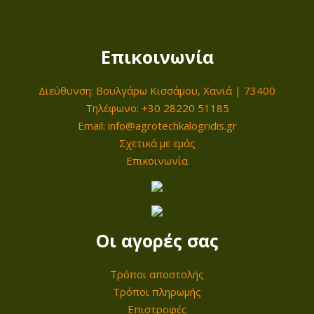
λ
ε
π
έ
π
ι
ς
ι
Επικοινωνία
λ
π
λ
ο
α
ε
Διεύθυνση: Βουλγάρω Κισσάμου, Χανιά | 73400
γ
ρ
γ
Τηλέφωνο: +30 28220 51185
έ
α
Email: info@agrotechkalogridis.gr
ο
ς
Σχετικά με εμάς
λ
ύ
μ
Επικοινωνία
λ
ν
π
α
σ
ο
γ
τ
ρ
έ
η
ο
Οι αγορές σας
ς
σ
ύ
.
ε
ν
Τρόποι αποστολής
Ο
λ
Τρόποι πληρωμής
ν
ι
ί
Επιστροφές
α