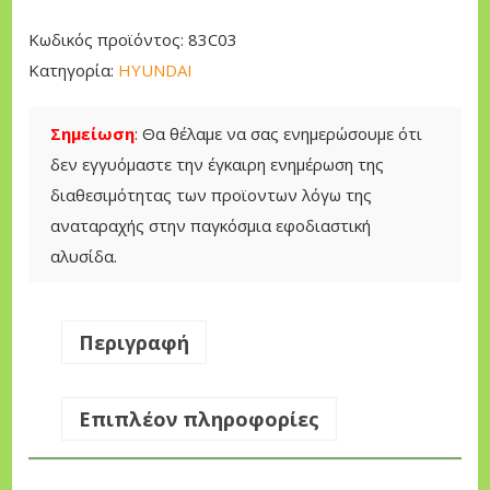
P
Κωδικός προϊόντος:
83C03
I
Κατηγορία:
HYUNDAI
O
N
Σημείωση
: Θα θέλαμε να σας ενημερώσουμε ότι
O
δεν εγγυόμαστε την έγκαιρη ενημέρωση της
H
διαθεσιμότητας των προϊοντων λόγω της
Y
αναταραχής στην παγκόσμια εφοδιαστική
U
αλυσίδα.
N
D
A
Περιγραφή
I
H
Επιπλέον πληροφορίες
C
S
3