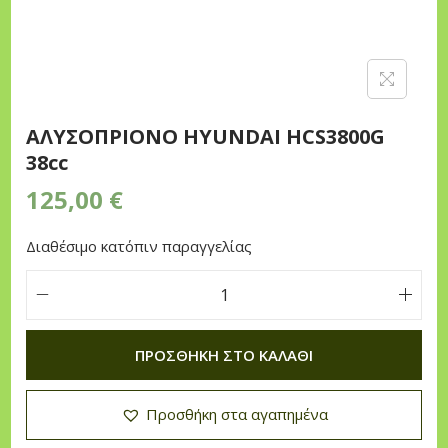
n
AΛYΣOΠPIONO HYUNDAI HCS3800G
38cc
125,00
€
Διαθέσιμο κατόπιν παραγγελίας
A
Λ
ΠΡΟΣΘΉΚΗ ΣΤΟ ΚΑΛΆΘΙ
Y
Σ
Προσθήκη στα αγαπημένα
O
Π