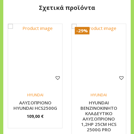
Σχετικά προϊόντα
8
0
0
-29%
G
3
8
c
c
π
ο
σ
HYUNDAI
HYUNDAI
ό
AΛYΣOΠPIONO
HYUNDAI
HYUNDAI HCS2500G
ΒΕΝΖΙΝΟΚΙΝΗΤΟ
τ
ΚΛΑΔΕΥΤΙΚΟ
109,00
€
η
ΑΛΥΣΟΠΡΙΟΝΟ
1,2HP 25CM HCS
τ
2500G PRO
α