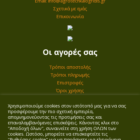
Email: info@agrotechkalogridis.gr
:
α
Σχετικά με εμάς
1
ι
Επικοινωνία
4
:
0
9
,
9
0
,
Οι αγορές σας
0
0
0
Τρόποι αποστολής
€
Τρόποι πληρωμής
.
€
Επιστροφές
Όροι χρήσης
.
Χρησιμοποιούμε cookies στον ιστότοπό μας για να σας
Ο λογαριασμός σας
προσφέρουμε την πιο σχετική εμπειρία,
απομνημονεύοντας τις προτιμήσεις σας και
επαναλαμβανόμενες επισκέψεις. Κάνοντας κλικ στο
Σύνδεση/Εγγραφή
"Αποδοχή όλων", συναινείτε στη χρήση ΟΛΩΝ των
Καλάθι
cookies. Ωστόσο, μπορείτε να επισκεφτείτε τις
Ταμείο
"Ρυθμίσεις cookie" για να παράσχετε μια ελεγχόμενη