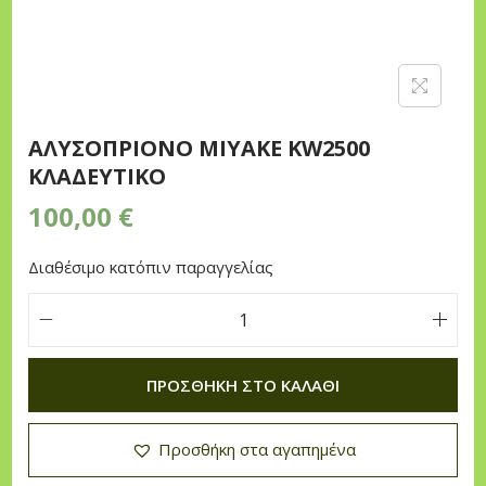
n
ΑΛΥΣΟΠΡΙΟΝΟ MIYAKE KW2500
ΚΛΑΔΕΥΤΙΚΟ
100,00
€
Διαθέσιμο κατόπιν παραγγελίας
Α
Λ
ΠΡΟΣΘΉΚΗ ΣΤΟ ΚΑΛΆΘΙ
Υ
Σ
Προσθήκη στα αγαπημένα
Ο
Π