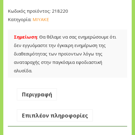
Ρ
Κωδικός προϊόντος:
218220
Ι
Κατηγορία:
ΜΙΥΑΚΕ
Ο
Ν
Σημείωση
: Θα θέλαμε να σας ενημερώσουμε ότι
Ο
δεν εγγυόμαστε την έγκαιρη ενημέρωση της
M
διαθεσιμότητας των προϊοντων λόγω της
I
αναταραχής στην παγκόσμια εφοδιαστική
Y
αλυσίδα.
A
K
E
Περιγραφή
K
W
Επιπλέον πληροφορίες
2
5
0