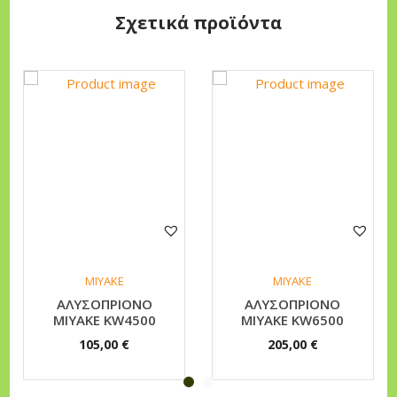
Σχετικά προϊόντα
0
Κ
Λ
Α
Δ
Ε
Υ
Τ
Ι
Κ
Ο
ΜΙΥΑΚΕ
ΜΙΥΑΚΕ
π
ΑΛΥΣΟΠΡΙΟΝΟ
ΑΛΥΣΟΠΡΙΟΝΟ
MIYAKE KW4500
MIYAKE KW6500
ο
105,00
€
205,00
€
σ
ό
τ