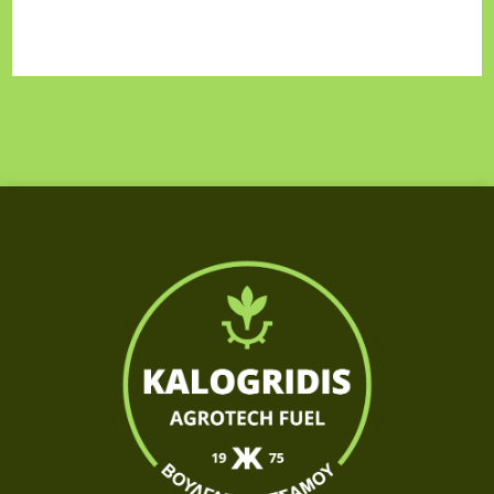
η
τ
α