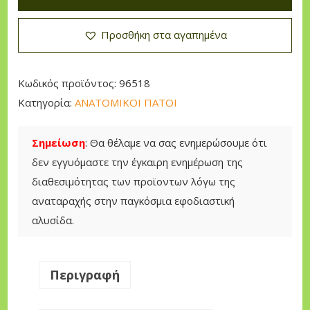
Τ
Προσθήκη στα αγαπημένα
Ο
Μ
Ι
Κωδικός προϊόντος:
96518
Κ
Κατηγορία:
ΑΝΑΤΟΜΙΚΟΙ ΠΑΤΟΙ
Ο
Ι
Σημείωση
: Θα θέλαμε να σας ενημερώσουμε ότι
Π
δεν εγγυόμαστε την έγκαιρη ενημέρωση της
Α
διαθεσιμότητας των προϊοντων λόγω της
Τ
αναταραχής στην παγκόσμια εφοδιαστική
Ο
αλυσίδα.
Ι
F
o
Περιγραφή
o
t