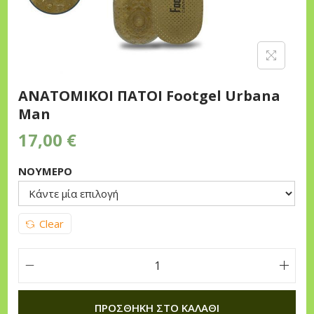
n
ΑΝΑΤΟΜΙΚΟΙ ΠΑΤΟΙ Footgel Urbana
Man
17,00
€
ΝΟΥΜΕΡΟ
Clear
Α
Ν
ΠΡΟΣΘΉΚΗ ΣΤΟ ΚΑΛΆΘΙ
Α