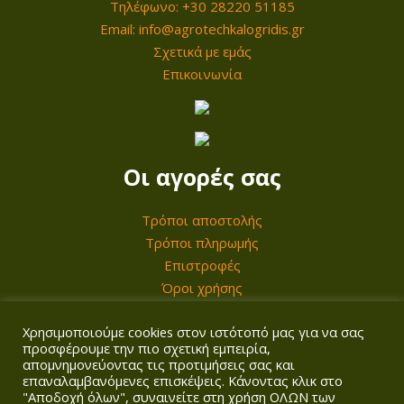
Τηλέφωνο: +30 28220 51185
α
α
Email: info@agrotechkalogridis.gr
ρ
ρ
Σχετικά με εμάς
α
α
Επικοινωνία
λ
λ
λ
λ
α
α
γ
γ
Οι αγορές σας
έ
έ
ς
ς
Τρόποι αποστολής
.
.
Τρόποι πληρωμής
Ο
Ο
Επιστροφές
ι
ι
Όροι χρήσης
ε
ε
Χρησιμοποιούμε cookies στον ιστότοπό μας για να σας
Ο λογαριασμός σας
π
π
προσφέρουμε την πιο σχετική εμπειρία,
ι
ι
απομνημονεύοντας τις προτιμήσεις σας και
επαναλαμβανόμενες επισκέψεις. Κάνοντας κλικ στο
Σύνδεση/Εγγραφή
λ
λ
"Αποδοχή όλων", συναινείτε στη χρήση ΟΛΩΝ των