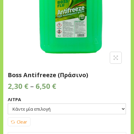
n
Boss Antifreeze (Πράσινο)
P
2,30
€
–
6,50
€
r
ΛΙΤΡΑ
i
c
e
Clear
r