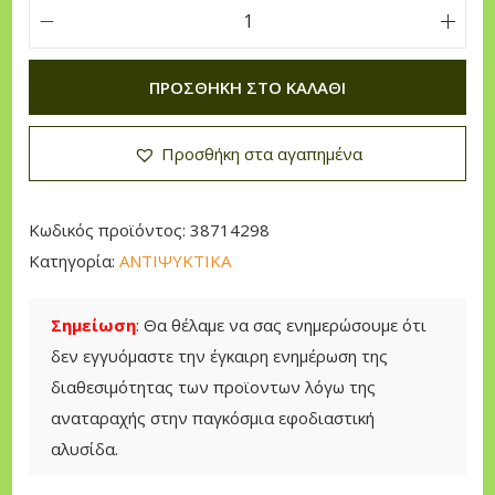
a
n
B
g
o
ΠΡΟΣΘΉΚΗ ΣΤΟ ΚΑΛΆΘΙ
e
s
:
s
Προσθήκη στα αγαπημένα
2
A
,
n
3
t
Κωδικός προϊόντος:
38714298
0
i
Κατηγορία:
ΑΝΤΙΨΥΚΤΙΚΑ
f
€
r
Σημείωση
: Θα θέλαμε να σας ενημερώσουμε ότι
t
e
δεν εγγυόμαστε την έγκαιρη ενημέρωση της
h
e
διαθεσιμότητας των προϊοντων λόγω της
r
z
αναταραχής στην παγκόσμια εφοδιαστική
o
e
αλυσίδα.
u
(