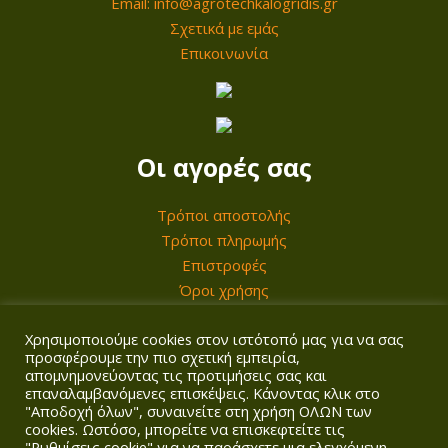
Email: info@agrotechkalogridis.gr
Σχετικά με εμάς
Επικοινωνία
Οι αγορές σας
Τρόποι αποστολής
Τρόποι πληρωμής
Επιστροφές
Όροι χρήσης
Χρησιμοποιούμε cookies στον ιστότοπό μας για να σας
Ο λογαριασμός σας
προσφέρουμε την πιο σχετική εμπειρία,
απομνημονεύοντας τις προτιμήσεις σας και
επαναλαμβανόμενες επισκέψεις. Κάνοντας κλικ στο
Σύνδεση/Εγγραφή
"Αποδοχή όλων", συναινείτε στη χρήση ΟΛΩΝ των
Καλάθι
cookies. Ωστόσο, μπορείτε να επισκεφτείτε τις
"Ρυθμίσεις cookie" για να παράσχετε μια ελεγχόμενη
Ταμείο