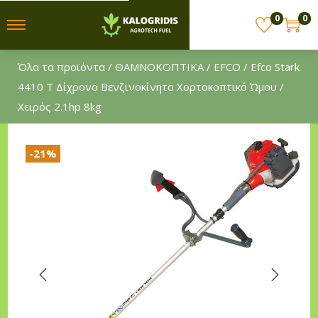
0
0
S
S
k
k
Όλα τα προϊόντα
/
ΘΑΜΝΟΚΟΠΤΙΚΑ
/
EFCO
/ Efco Stark
i
i
4410 T Δίχρονο Βενζινοκίνητο Χορτοκοπτικό Ώμου /
p
p
Χειρός 2.1hp 8kg
t
t
o
o
n
c
-21%
a
o
v
n
i
t
g
e
a
n
t
t
i
o