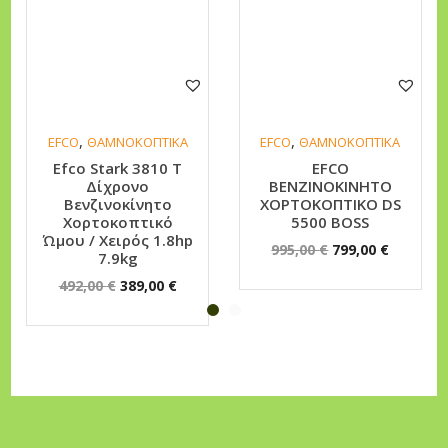
ο
κ
ί
ν
η
,
,
EFCO
ΘΑΜΝΟΚΟΠΤΙΚΑ
EFCO
ΘΑΜΝΟΚΟΠΤΙΚΑ
τ
Efco Stark 3810 T
EFCO
Δίχρονο
ΒΕΝΖΙΝΟΚΙΝΗΤΟ
ο
Βενζινοκίνητο
ΧΟΡΤΟΚΟΠΤΙΚΟ DS
Χ
Χορτοκοπτικό
5500 BOSS
Ώμου / Χειρός 1.8hp
ο
O
Η
995,00
€
799,00
€
7.9kg
ρ
r
τ
O
Η
492,00
€
389,00
€
τ
i
ρ
r
τ
ο
g
έ
i
ρ
κ
i
χ
g
έ
ο
n
ο
i
χ
π
a
υ
n
ο
τ
l
σ