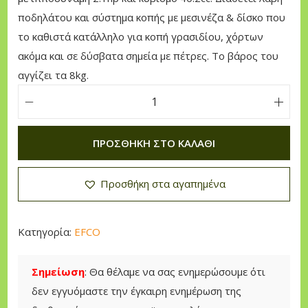
i
χ
ποδηλάτου και σύστημα κοπής με μεσινέζα & δίσκο που
n
ο
το καθιστά κατάλληλο για κοπή γρασιδίου, χόρτων
a
υ
ακόμα και σε δύσβατα σημεία με πέτρες. Το βάρος του
l
σ
αγγίζει τα 8kg.
p
α
r
τ
E
i
ι
f
c
μ
ΠΡΟΣΘΉΚΗ ΣΤΟ ΚΑΛΆΘΙ
c
e
ή
o
w
ε
Προσθήκη στα αγαπημένα
S
a
ί
t
s
ν
a
:
α
Κατηγορία:
EFCO
r
5
ι
k
1
:
Σημείωση
: Θα θέλαμε να σας ενημερώσουμε ότι
4
5
4
δεν εγγυόμαστε την έγκαιρη ενημέρωση της
4