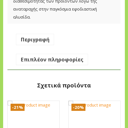
,
0
διαθεσιμότητας των προϊοντων λόγω της
1
0
5
αναταραχής στην παγκόσμια εφοδιαστική
0
0
,
αλυσίδα.
T
0
Δ
€
0
ί
Περιγραφή
.
χ
€
ρ
.
Επιπλέον πληροφορίες
ο
ν
ο
Σχετικά προϊόντα
Β
ε
ν
-21%
-20%
ζ
ι
ν