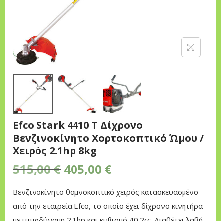
n
Efco Stark 4410 T Δίχρονο
Βενζινοκίνητο Χορτοκοπτικό Ώμου /
Χειρός 2.1hp 8kg
O
Η
515,00
€
405,00
€
r
τ
Βενζινοκίνητο θαμνοκοπτικό χειρός κατασκευασμένο
i
ρ
από την εταιρεία Efco, το οποίο έχει δίχρονο κινητήρα
g
έ
με ιππoδύναμη 2.1hp και κυβισμό 40.2cc. Διαθέτει λαβή