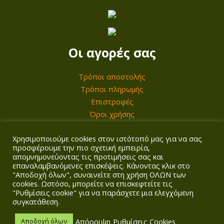
γ
u
έ
g
ς
h
.
2
Οι αγορές σας
Ο
9
ι
Τρόποι αποστολής
,
ε
Τρόποι πληρωμής
0
π
Επιστροφές
0
Όροι χρήσης
ι
λ
€
Χρησιμοποιούμε cookies στον ιστότοπό μας για να σας
Ο λογαριασμός σας
ο
προσφέρουμε την πιο σχετική εμπειρία,
γ
απομνημονεύοντας τις προτιμήσεις σας και
επαναλαμβανόμενες επισκέψεις. Κάνοντας κλικ στο
Σύνδεση/Εγγραφή
έ
"Αποδοχή όλων", συναινείτε στη χρήση ΟΛΩΝ των
Καλάθι
cookies. Ωστόσο, μπορείτε να επισκεφτείτε τις
ς
Ταμείο
"Ρυθμίσεις cookie" για να παράσχετε μια ελεγχόμενη
μ
συγκατάθεση.
π
Απόρριψη
Ρυθμίσεις Cookies
Αποδοχή όλων