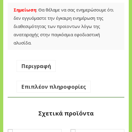
€
Z
Σημείωση
: Θα θέλαμε να σας ενημερώσουμε ότι
t
A
δεν εγγυόμαστε την έγκαιρη ενημέρωση της
h
P
διαθεσιμότητας των προϊοντων λόγω της
r
R
αναταραχής στην παγκόσμια εφοδιαστική
o
E
αλυσίδα.
u
M
g
I
h
U
Περιγραφή
3
M
0
1
Επιπλέον πληροφορίες
,
5
0
W
0
-
Σχετικά προϊόντα
4
€
0
π