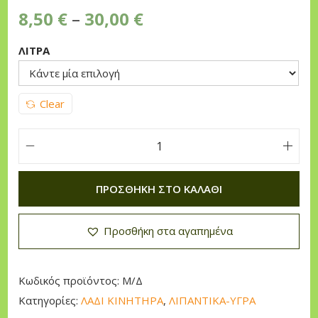
P
n
8,50
€
–
30,00
€
r
ΛΙΤΡΑ
i
c
e
Clear
r
a
n
E
g
K
ΠΡΟΣΘΉΚΗ ΣΤΟ ΚΑΛΆΘΙ
e
O
:
O
Προσθήκη στα αγαπημένα
8
I
,
L
5
F
Κωδικός προϊόντος:
Μ/Δ
0
O
Κατηγορίες:
ΛΑΔΙ ΚΙΝΗΤΗΡΑ
,
ΛΙΠΑΝΤΙΚΑ-ΥΓΡΑ
R