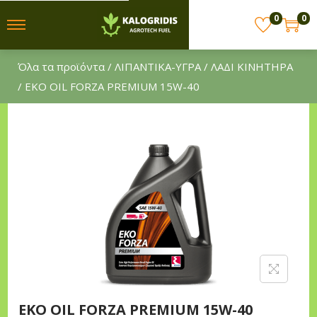
0
0
S
S
k
k
Όλα τα προϊόντα
/
ΛΙΠΑΝΤΙΚΑ-ΥΓΡΑ
/
ΛΑΔΙ ΚΙΝΗΤΗΡΑ
i
i
/ EKO OIL FORZA PREMIUM 15W-40
p
p
t
t
o
o
n
c
a
o
v
n
i
t
g
e
a
n
t
t
i
EKO OIL FORZA PREMIUM 15W-40
o