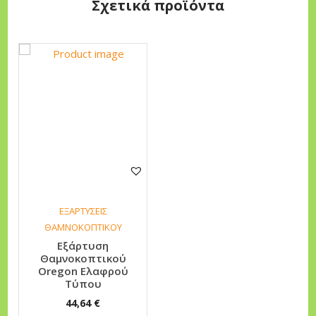
Σχετικά προϊόντα
r
e
g
o
n
Ε
π
α
γ
γ
ε
ΕΞΑΡΤΥΣΕΙΣ
λ
ΘΑΜΝΟΚΟΠΤΙΚΟΥ
μ
Εξάρτυση
Θαμνοκοπτικού
α
Oregon Ελαφρού
τ
Τύπου
ι
44,64
€