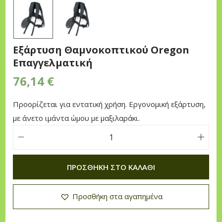
n
Εξάρτυση Θαμνοκοπτικού Oregon
Επαγγελματική
76,14
€
Προορίζεται για εντατική χρήση. Εργονομική εξάρτυση,
με άνετο ιμάντα ώμου με μαξιλαράκι.
Ε
ξ
ΠΡΟΣΘΉΚΗ ΣΤΟ ΚΑΛΆΘΙ
ά
ρ
Προσθήκη στα αγαπημένα
τ
υ