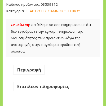
σ
Κωδικός προϊόντος:
03539172
η
Κατηγορία:
ΕΞΑΡΤΥΣΕΙΣ ΘΑΜΝΟΚΟΠΤΙΚΟΥ
Θ
α
Σημείωση
: Θα θέλαμε να σας ενημερώσουμε ότι
μ
δεν εγγυόμαστε την έγκαιρη ενημέρωση της
ν
διαθεσιμότητας των προϊοντων λόγω της
ο
αναταραχής στην παγκόσμια εφοδιαστική
κ
αλυσίδα.
ο
π
τ
Περιγραφή
ι
κ
Επιπλέον πληροφορίες
ο
ύ
O