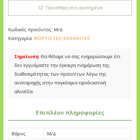
:
Τ
Προσθήκη στα αγαπημένα
4
Ι
7
Σ
,
Τ
Κωδικός προϊόντος:
Μ/Δ
0
Η
Κατηγορία:
ΦΟΡΤΙΣΤΕΣ/ΕΚΚΙΝΗΤΕΣ
0
Σ
Μ
Σημείωση
: Θα θέλαμε να σας ενημερώσουμε ότι
€
Π
δεν εγγυόμαστε την έγκαιρη ενημέρωση της
t
Α
διαθεσιμότητας των προϊοντων λόγω της
h
Τ
αναταραχής στην παγκόσμια εφοδιαστική
r
Α
αλυσίδα.
o
Ρ
u
Ι
Επιπλέον πληροφορίες
g
Ω
h
Ν
6
π
Βάρος
Μ/Δ