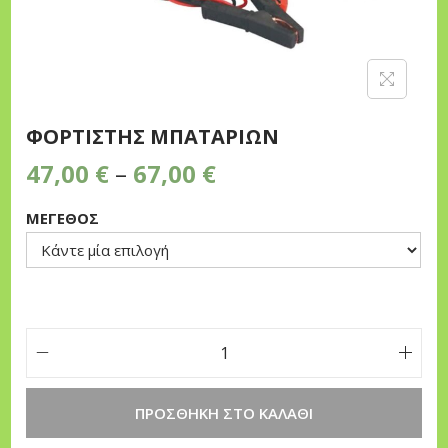
n
ΦΟΡΤΙΣΤΗΣ ΜΠΑΤΑΡΙΩΝ
P
47,00
€
–
67,00
€
r
ΜΕΓΕΘΟΣ
i
c
e
r
a
n
Φ
g
Ο
ΠΡΟΣΘΉΚΗ ΣΤΟ ΚΑΛΆΘΙ
e
Ρ