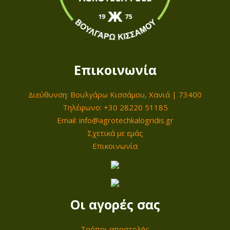
α
0
ρ
α
€
λ
t
λ
Επικοινωνία
h
α
r
γ
Διεύθυνση: Βουλγάρω Κισσάμου, Χανιά | 73400
o
έ
Τηλέφωνο: +30 28220 51185
u
ς
Email: info@agrotechkalogridis.gr
g
Σχετικά με εμάς
.
h
Επικοινωνία
Ο
2
ι
0
ε
0
π
,
Οι αγορές σας
ι
0
λ
0
Τρόποι αποστολής