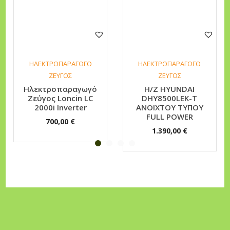
C
8
0
0
0
ΗΛΕΚΤΡΟΠΑΡΑΓΩΓΟ
ΗΛΕΚΤΡΟΠΑΡΑΓΩΓΟ
D
ΖΕΥΓΟΣ
ΖΕΥΓΟΣ
-
Ηλεκτροπαραγωγό
H/Z ΗΥUNDAI
Ζεύγος Loncin LC
DHY8500LEK-T
A
2000i Inverter
ΑΝΟΙΧΤΟΥ ΤΥΠΟΥ
π
FULL POWER
700,00
€
ο
1.390,00
€
σ
ό
τ
η
τ
α