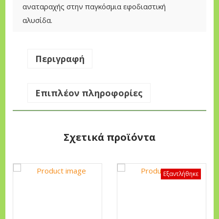
ω
αναταραχής στην παγκόσμια εφοδιαστική
γ
αλυσίδα.
ό
Ζ
ε
Περιγραφή
ύ
γ
Επιπλέον πληροφορίες
ο
ς
L
Σχετικά προϊόντα
o
n
c
Εξαντλήθηκε
i
n
L