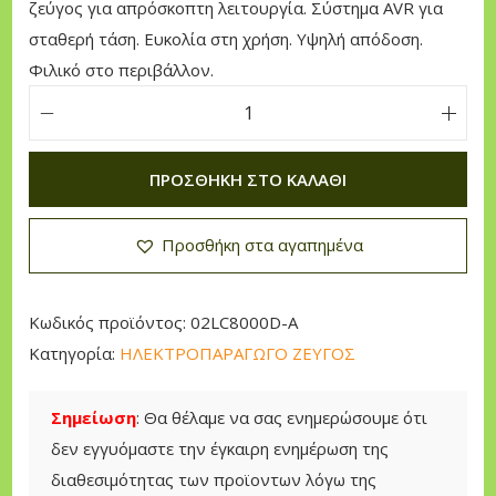
ζεύγος για απρόσκοπτη λειτουργία. Σύστημα AVR για
σταθερή τάση. Ευκολία στη χρήση. Υψηλή απόδοση.
Φιλικό στο περιβάλλον.
Η
λ
ΠΡΟΣΘΉΚΗ ΣΤΟ ΚΑΛΆΘΙ
ε
κ
Προσθήκη στα αγαπημένα
τ
ρ
ο
Κωδικός προϊόντος:
02LC8000D-A
π
Κατηγορία:
ΗΛΕΚΤΡΟΠΑΡΑΓΩΓΟ ΖΕΥΓΟΣ
α
ρ
Σημείωση
: Θα θέλαμε να σας ενημερώσουμε ότι
α
δεν εγγυόμαστε την έγκαιρη ενημέρωση της
γ
διαθεσιμότητας των προϊοντων λόγω της