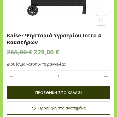
n
Kaiser Ψησταριά Υγραερίου Intro 4
καυστήρων
O
Η
265,00
€
229,00
€
r
τ
Διαθέσιμο κατόπιν παραγγελίας
i
ρ
g
έ
i
χ
K
n
ο
a
ΠΡΟΣΘΉΚΗ ΣΤΟ ΚΑΛΆΘΙ
a
υ
i
l
σ
s
Προσθήκη στα αγαπημένα
p
α
e
r