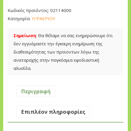
r
τ
i
ι
Ψ
Κωδικός προϊόντος:
02114000
c
μ
η
Κατηγορία:
ΥΓΡΑΕΡΙΟΥ
e
ή
σ
w
ε
τ
Σημείωση
: Θα θέλαμε να σας ενημερώσουμε ότι
a
ί
α
δεν εγγυόμαστε την έγκαιρη ενημέρωση της
s
ν
ρ
διαθεσιμότητας των προϊοντων λόγω της
:
α
ι
αναταραχής στην παγκόσμια εφοδιαστική
2
ι
ά
αλυσίδα.
6
:
Υ
5
2
γ
,
2
ρ
Περιγραφή
0
9
α
0
,
ε
Επιπλέον πληροφορίες
0
ρ
€
0
ί
ο