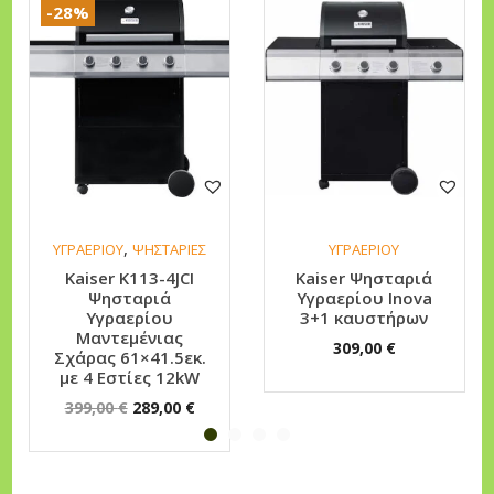
-28%
π
ο
σ
ό
τ
η
τ
α
,
ΥΓΡΑΕΡΙΟΥ
ΨΗΣΤΑΡΙΕΣ
ΥΓΡΑΕΡΙΟΥ
Kaiser K113-4JCI
Kaiser Ψησταριά
Ψησταριά
Υγραερίου Inova
Υγραερίου
3+1 καυστήρων
Μαντεμένιας
309,00
€
Σχάρας 61×41.5εκ.
με 4 Εστίες 12kW
O
Η
399,00
€
289,00
€
r
τ
i
ρ