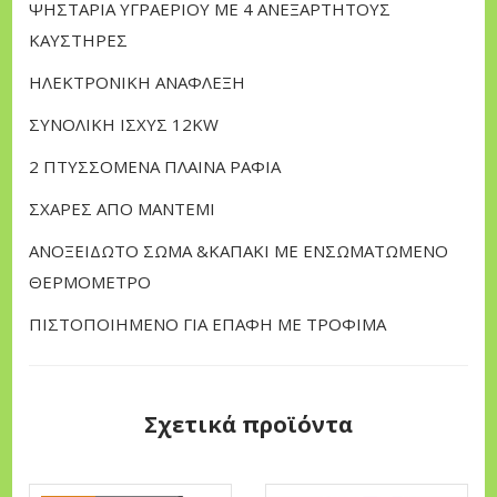
.
ΨΗΣΤΑΡΙΑ ΥΓΡΑΕΡΙΟΥ ΜΕ 4 ΑΝΕΞΑΡΤΗΤΟΥΣ
€
υ
ΚΑΥΣΤΗΡΕΣ
.
I
ΗΛΕΚΤΡΟΝΙΚΗ ΑΝΑΦΛΕΞΗ
n
t
ΣΥΝΟΛΙΚΗ ΙΣΧΥΣ 12KW
r
2 ΠΤΥΣΣΟΜΕΝΑ ΠΛΑΙΝΑ ΡΑΦΙΑ
o
ΣΧΑΡΕΣ ΑΠΟ ΜΑΝΤΕΜΙ
4
κ
ΑΝΟΞΕΙΔΩΤΟ ΣΩΜΑ &ΚΑΠΑΚΙ ΜΕ ΕΝΣΩΜΑΤΩΜΕΝΟ
α
ΘΕΡΜΟΜΕΤΡΟ
υ
ΠΙΣΤΟΠΟΙΗΜΕΝΟ ΓΙΑ ΕΠΑΦΗ ΜΕ ΤΡΟΦΙΜΑ
σ
τ
ή
Σχετικά προϊόντα
ρ
ω
ν