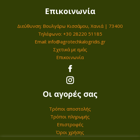
9
2
Επικοινωνία
,
8
0
9
Διεύθυνση: Βουλγάρω Κισσάμου, Χανιά | 73400
0
,
Τηλέφωνο: +30 28220 51185
0
Email: info@agrotechkalogridis.gr
€
0
Σχετικά με εμάς
.
Επικοινωνία
€
.
Οι αγορές σας
Τρόποι αποστολής
Τρόποι πληρωμής
Επιστροφές
Όροι χρήσης