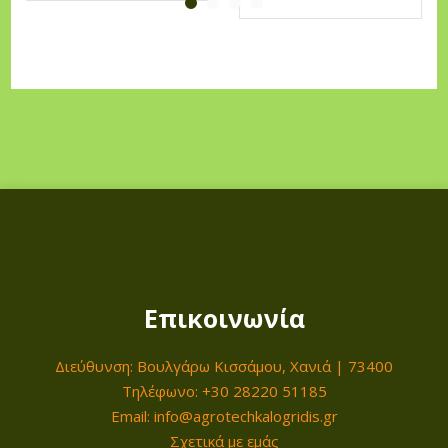
Επικοινωνία
Διεύθυνση: Βουλγάρω Κισσάμου, Χανιά | 73400
Τηλέφωνο: +30 28220 51185
Email: info@agrotechkalogridis.gr
Σχετικά με εμάς