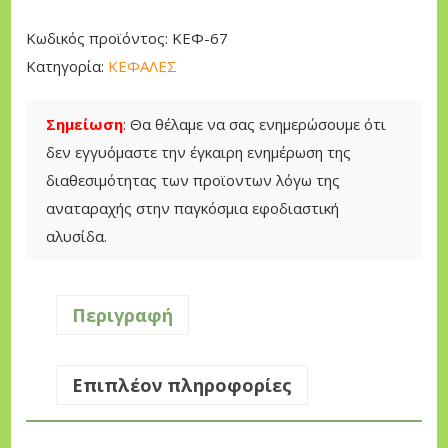
Η
Θ
Κωδικός προϊόντος:
ΚΕΦ-67
Α
Κατηγορία:
ΚΕΦΑΛΕΣ
Μ
Ν
Σημείωση
: Θα θέλαμε να σας ενημερώσουμε ότι
Ο
δεν εγγυόμαστε την έγκαιρη ενημέρωση της
Κ
διαθεσιμότητας των προϊοντων λόγω της
Ο
αναταραχής στην παγκόσμια εφοδιαστική
Π
αλυσίδα.
Τ
Ι
Κ
Περιγραφή
Ο
Υ
Επιπλέον πληροφορίες
π
ο