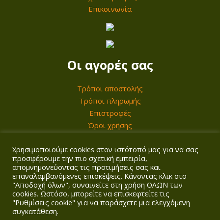
Επικοινωνία
Οι αγορές σας
Τρόποι αποστολής
Τρόποι πληρωμής
Επιστροφές
Όροι χρήσης
Χρησιμοποιούμε cookies στον ιστότοπό μας για να σας
Ο λογαριασμός σας
προσφέρουμε την πιο σχετική εμπειρία,
απομνημονεύοντας τις προτιμήσεις σας και
επαναλαμβανόμενες επισκέψεις. Κάνοντας κλικ στο
Σύνδεση/Εγγραφή
"Αποδοχή όλων", συναινείτε στη χρήση ΟΛΩΝ των
Καλάθι
cookies. Ωστόσο, μπορείτε να επισκεφτείτε τις
Ταμείο
"Ρυθμίσεις cookie" για να παράσχετε μια ελεγχόμενη
συγκατάθεση.