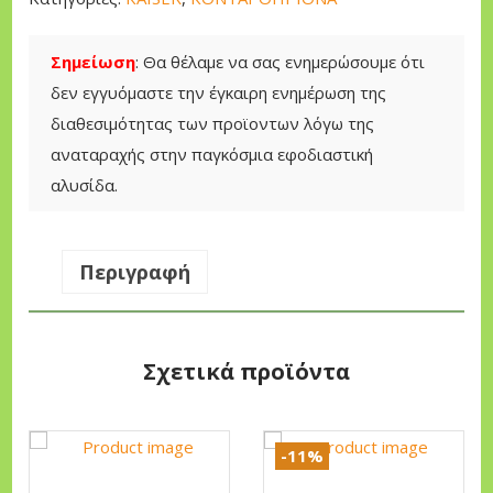
r
τ
π
i
ι
ρ
c
μ
Σημείωση
: Θα θέλαμε να σας ενημερώσουμε ότι
ί
e
ή
δεν εγγυόμαστε την έγκαιρη ενημέρωση της
ο
w
ε
διαθεσιμότητας των προϊοντων λόγω της
ν
a
ί
αναταραχής στην παγκόσμια εφοδιαστική
ο
s
ν
αλυσίδα.
K
:
α
a
1
ι
i
Περιγραφή
9
:
s
0
1
e
,
6
r
0
9
Σχετικά προϊόντα
P
0
,
N
0
T
-11%
€
0
2