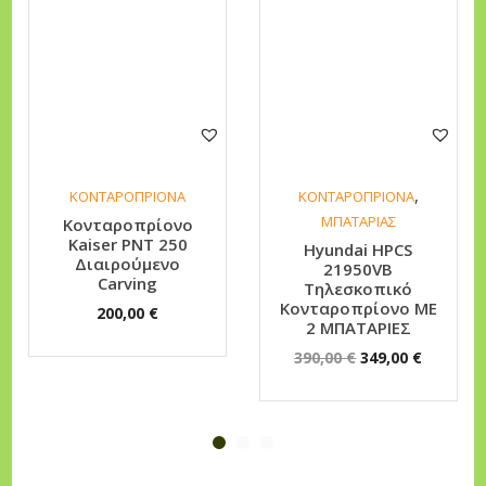
.
5
€
0
.
Δ
ι
α
ι
,
ΚΟΝΤΑΡΟΠΡΙΟΝΑ
ΚΟΝΤΑΡΟΠΡΙΟΝΑ
ρ
ΜΠΑΤΑΡΙΑΣ
Κονταροπρίονο
ο
Kaiser PNT 250
Hyundai HPCS
ύ
Διαιρούμενο
21950VB
Carving
Τηλεσκοπικό
μ
Κονταροπρίονο ΜΕ
200,00
€
ε
2 ΜΠΑΤΑΡΙΕΣ
ν
O
Η
390,00
€
349,00
€
ο
r
τ
C
i
ρ
a
g
έ
r
i
χ