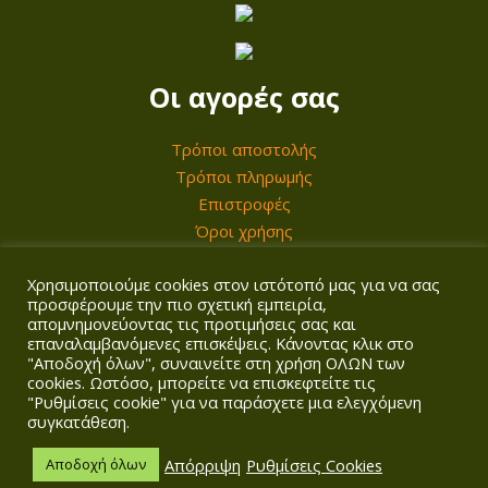
0
9
0
,
0
Οι αγορές σας
€
0
.
Τρόποι αποστολής
€
Τρόποι πληρωμής
Επιστροφές
.
Όροι χρήσης
Χρησιμοποιούμε cookies στον ιστότοπό μας για να σας
Ο λογαριασμός σας
προσφέρουμε την πιο σχετική εμπειρία,
απομνημονεύοντας τις προτιμήσεις σας και
επαναλαμβανόμενες επισκέψεις. Κάνοντας κλικ στο
Σύνδεση/Εγγραφή
"Αποδοχή όλων", συναινείτε στη χρήση ΟΛΩΝ των
Καλάθι
cookies. Ωστόσο, μπορείτε να επισκεφτείτε τις
Ταμείο
"Ρυθμίσεις cookie" για να παράσχετε μια ελεγχόμενη
συγκατάθεση.
Απόρριψη
Ρυθμίσεις Cookies
Αποδοχή όλων
Copyright © 2026
Agrotech Kalogridis
| Αρ. ΓΕΜΗ: 149901858000 |