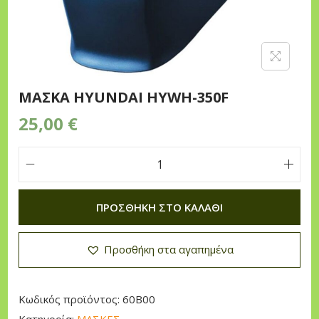
n
MAΣKA HYUNDAI HYWH-350F
25,00
€
M
A
ΠΡΟΣΘΉΚΗ ΣΤΟ ΚΑΛΆΘΙ
Σ
K
Προσθήκη στα αγαπημένα
A
H
Y
Κωδικός προϊόντος:
60B00
U
Κατηγορία:
ΜΑΣΚΕΣ