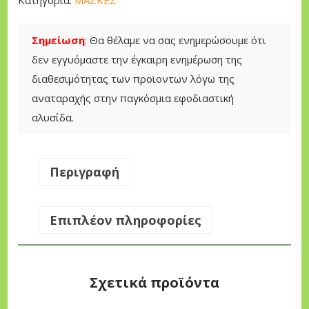
N
D
Σημείωση
: Θα θέλαμε να σας ενημερώσουμε ότι
A
δεν εγγυόμαστε την έγκαιρη ενημέρωση της
I
διαθεσιμότητας των προϊοντων λόγω της
H
αναταραχής στην παγκόσμια εφοδιαστική
Y
αλυσίδα.
W
H
-
Περιγραφή
3
5
Επιπλέον πληροφορίες
0
F
π
Σχετικά προϊόντα
ο
σ