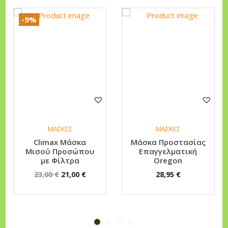
ό
-9%
τ
η
τ
α
ΜΑΣΚΕΣ
ΜΑΣΚΕΣ
Climax Μάσκα
Μάσκα Προστασίας
Μισού Προσώπου
Επαγγελματική
με Φίλτρα
Oregon
O
Η
23,00
€
21,00
€
28,95
€
r
τ
i
ρ
g
έ