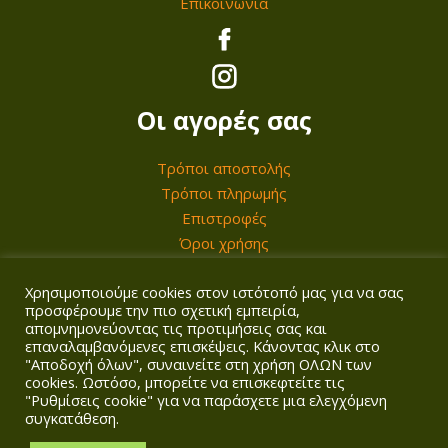
Επικοινωνία
0
1
0
,
0
€
0
Οι αγορές σας
.
€
Τρόποι αποστολής
.
Τρόποι πληρωμής
Επιστροφές
Όροι χρήσης
Χρησιμοποιούμε cookies στον ιστότοπό μας για να σας
Ο λογαριασμός σας
προσφέρουμε την πιο σχετική εμπειρία,
απομνημονεύοντας τις προτιμήσεις σας και
επαναλαμβανόμενες επισκέψεις. Κάνοντας κλικ στο
Σύνδεση/Εγγραφή
"Αποδοχή όλων", συναινείτε στη χρήση ΟΛΩΝ των
Καλάθι
cookies. Ωστόσο, μπορείτε να επισκεφτείτε τις
Ταμείο
"Ρυθμίσεις cookie" για να παράσχετε μια ελεγχόμενη
συγκατάθεση.