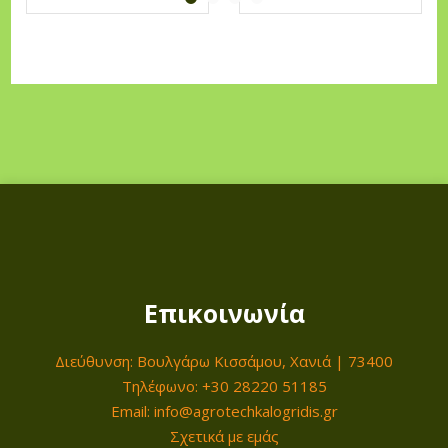
Επικοινωνία
Διεύθυνση: Βουλγάρω Κισσάμου, Χανιά | 73400
Τηλέφωνο: +30 28220 51185
Email: info@agrotechkalogridis.gr
Σχετικά με εμάς