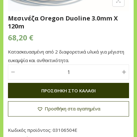
n
Μεσινέζα Oregon Duoline 3.0mm X
120m
68,20
€
Κατασκευασμένη από 2 διαφορετικά υλικά για μέγιστη
ευκαμψία και ανθεκτικότητα.
Μ
ε
ΠΡΟΣΘΉΚΗ ΣΤΟ ΚΑΛΆΘΙ
σ
ι
Προσθήκη στα αγαπημένα
ν
έ
ζ
Κωδικός προϊόντος:
03106504E
α