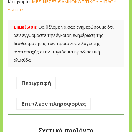
Κατηγορία:
ΜΕΣΙΝΕΖΕΣ ΘΑΜΝΟΚΟΠΤΙΚΟΥ ΔΙΠΛΟΥ
O
ΥΛΙΚΟΥ
r
e
Σημείωση
: Θα θέλαμε να σας ενημερώσουμε ότι
g
δεν εγγυόμαστε την έγκαιρη ενημέρωση της
o
διαθεσιμότητας των προϊοντων λόγω της
n
αναταραχής στην παγκόσμια εφοδιαστική
D
αλυσίδα.
u
o
l
Περιγραφή
i
n
Επιπλέον πληροφορίες
e
3
.
Σχετικά προϊόντα
0