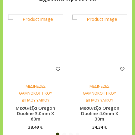
m
m
X
1
2
0
m
π
ο
σ
ΜΕΣΙΝΕΖΕΣ
ΜΕΣΙΝΕΖΕΣ
ό
ΘΑΜΝΟΚΟΠΤΙΚΟΥ
ΘΑΜΝΟΚΟΠΤΙΚΟΥ
τ
ΔΙΠΛΟΥ ΥΛΙΚΟΥ
ΔΙΠΛΟΥ ΥΛΙΚΟΥ
Μεσινέζα Oregon
Μεσινέζα Oregon
η
Duoline 3.0mm X
Duoline 4.0mm X
τ
60m
30m
α
38,49
€
34,34
€