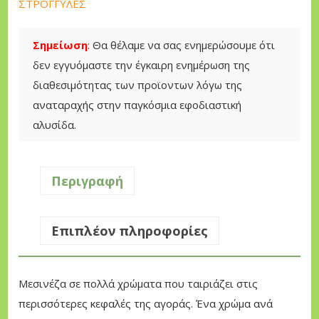
ΣΤΡΟΓΓΥΛΕΣ
r
e
Σημείωση
: Θα θέλαμε να σας ενημερώσουμε ότι
g
δεν εγγυόμαστε την έγκαιρη ενημέρωση της
o
διαθεσιμότητας των προϊοντων λόγω της
n
αναταραχής στην παγκόσμια εφοδιαστική
Σ
αλυσίδα.
τ
ρ
ο
Περιγραφή
γ
γ
Επιπλέον πληροφορίες
υ
λ
ή
Μεσινέζα σε πολλά χρώματα που ταιριάζει στις
2
περισσότερες κεφαλές της αγοράς. Ένα χρώμα ανά
.