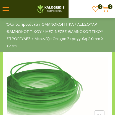
0
0
S
S
k
k
Όλα τα προϊόντα
/
ΘΑΜΝΟΚΟΠΤΙΚΑ
/
ΑΞΕΣΟΥΑΡ
i
i
ΘΑΜΝΟΚΟΠΤΙΚΟΥ
/
ΜΕΣΙΝΕΖΕΣ ΘΑΜΝΟΚΟΠΤΙΚΟΥ
p
p
ΣΤΡΟΓΓΥΛΕΣ
/ Μεσινέζα Oregon Στρογγυλή 2.0mm X
t
t
127m
o
o
n
c
a
o
v
n
i
t
g
e
a
n
t
t
i
o