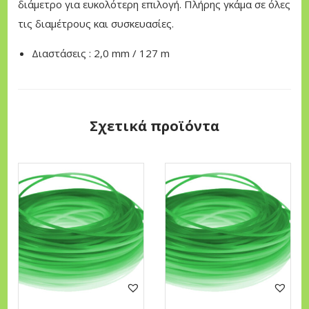
διάμετρο για ευκολότερη επιλογή. Πλήρης γκάμα σε όλες
0
τις διαμέτρους και συσκευασίες.
m
Διαστάσεις : 2,0 mm / 127 m
m
X
1
2
Σχετικά προϊόντα
7
m
π
ο
σ
ό
τ
η
τ
α