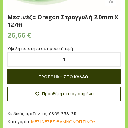
n
Μεσινέζα Oregon Στρογγυλή 2.0mm X
127m
26,66
€
Υψηλή ποιότητα σε προσιτή τιμή.
Μ
ε
ΠΡΟΣΘΉΚΗ ΣΤΟ ΚΑΛΆΘΙ
σ
ι
Προσθήκη στα αγαπημένα
ν
έ
ζ
Κωδικός προϊόντος:
0369-358-GR
α
Κατηγορία:
ΜΕΣΙΝΕΖΕΣ ΘΑΜΝΟΚΟΠΤΙΚΟΥ
O