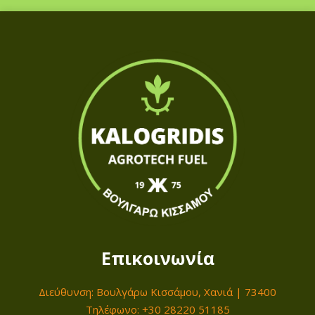
α
λ
λ
ι
κ
ό
Β
ε
ρ
ν
ι
κ
ό
Επικοινωνία
χ
ρ
Διεύθυνση: Βουλγάρω Κισσάμου, Χανιά | 73400
ω
Τηλέφωνο: +30 28220 51185