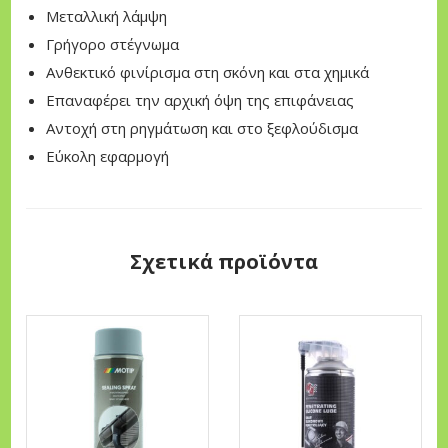
Μεταλλική λάμψη
ι
Γρήγορο στέγνωμα
γ
Ανθεκτικό φινίρισμα στη σκόνη και στα χημικά
ι
Επαναφέρει την αρχική όψη της επιφάνειας
α
Αντοχή στη ρηγμάτωση και στο ξεφλούδισμα
Ζ
Εύκολη εφαρμογή
ά
ν
τ
ε
Σχετικά προϊόντα
ς
-
Τ
ρ
ο
χ
ο