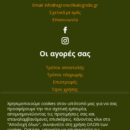
Email: info@agrotechkalogridis.gr
μ
Σχετικά με εμάς
α
Επικοινωνία
π
ο
σ
ό
Οι αγορές σας
τ
η
Τρόποι αποστολής
τ
Τρόποι πληρωμής
α
Επιστροφές
Όροι χρήσης
Χρησιμοποιούμε cookies στον ιστότοπό μας για να σας
Ο λογαριασμός σας
προσφέρουμε την πιο σχετική εμπειρία,
απομνημονεύοντας τις προτιμήσεις σας και
επαναλαμβανόμενες επισκέψεις. Κάνοντας κλικ στο
Σύνδεση/Εγγραφή
"Αποδοχή όλων", συναινείτε στη χρήση ΟΛΩΝ των
Καλάθι
cookies. Ωστόσο, μπορείτε να επισκεφτείτε τις