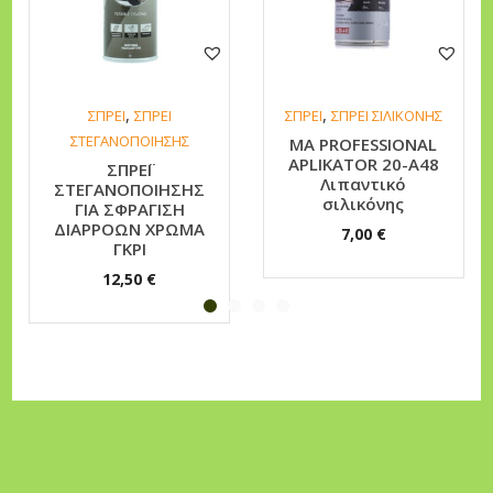
ύ
ς
Α
υ
,
,
ΣΠΡΕΙ
ΣΠΡΕΙ
ΣΠΡΕΙ
ΣΠΡΕΙ ΣΙΛΙΚΟΝΗΣ
ΣΤΕΓΑΝΟΠΟΙΗΣΗΣ
MA PROFESSIONAL
τ
APLIKATOR 20-A48
ΣΠΡΕΪ
ο
Λιπαντικό
ΣΤΕΓΑΝΟΠΟΙΗΣΗΣ
σιλικόνης
κ
ΓΙΑ ΣΦΡΑΓΙΣΗ
ΔΙΑΡΡΟΩΝ ΧΡΩΜΑ
7,00
€
ι
ΓΚΡΙ
ν
12,50
€
ή
τ
ο
υ
Μ
ε
τ