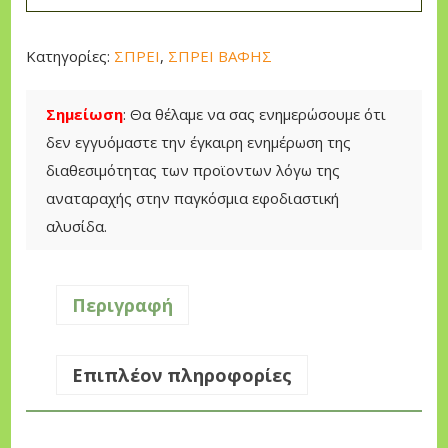
S
p
Κατηγορίες:
ΣΠΡΕΙ
,
ΣΠΡΕΙ ΒΑΦΗΣ
r
a
Σημείωση
: Θα θέλαμε να σας ενημερώσουμε ότι
y
δεν εγγυόμαστε την έγκαιρη ενημέρωση της
Σ
διαθεσιμότητας των προϊοντων λόγω της
π
αναταραχής στην παγκόσμια εφοδιαστική
ρ
αλυσίδα.
έ
ι
Β
Περιγραφή
ε
ρ
Επιπλέον πληροφορίες
ν
ί
κ