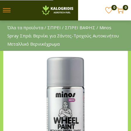
0
0
S
S
k
k
Όλα τα προϊόντα
/
ΣΠΡΕΙ
/
ΣΠΡΕΙ ΒΑΦΗΣ
/ Minos
i
i
Spray Σπρέι Βερνίκι για Ζάντες-Τροχούς Αυτοκινήτου
p
p
Μεταλλικό Βερνικόχρωμα
t
t
o
o
n
c
a
o
v
n
i
t
g
e
a
n
t
t
i
o