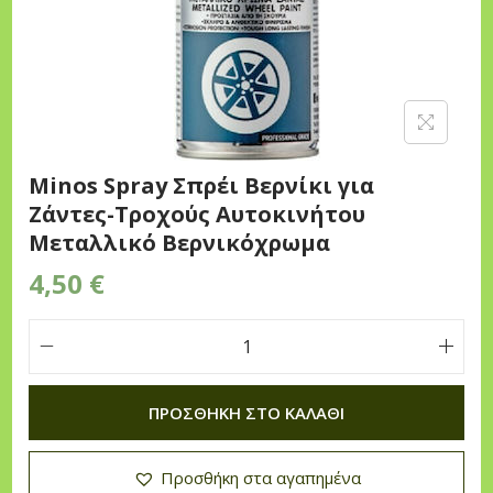
n
Minos Spray Σπρέι Βερνίκι για
Ζάντες-Τροχούς Αυτοκινήτου
Μεταλλικό Βερνικόχρωμα
4,50
€
M
i
ΠΡΟΣΘΉΚΗ ΣΤΟ ΚΑΛΆΘΙ
n
o
Προσθήκη στα αγαπημένα
s