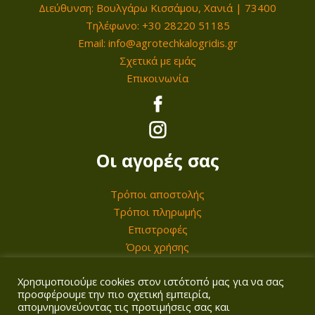
Διεύθυνση: Βουλγάρω Κισσάμου, Χανιά | 73400
έ
έ
Τηλέφωνο: +30 28220 51185
ς
ς
Email: info@agrotechkalogridis.gr
.
.
Σχετικά με εμάς
Ο
Ο
Επικοινωνία
ι
ι
ε
ε
π
π
ι
ι
Οι αγορές σας
λ
λ
ο
ο
Τρόποι αποστολής
γ
γ
Τρόποι πληρωμής
έ
έ
Επιστροφές
ς
ς
Όροι χρήσης
μ
μ
Χρησιμοποιούμε cookies στον ιστότοπό μας για να σας
Ο λογαριασμός σας
π
π
προσφέρουμε την πιο σχετική εμπειρία,
ο
ο
απομνημονεύοντας τις προτιμήσεις σας και