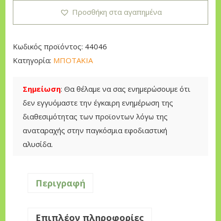
T
Προσθήκη στα αγαπημένα
A
K
I
Κωδικός προϊόντος:
44046
Ε
Κατηγορία:
ΜΠΟΤΑΚΙΑ
Ρ
Γ
Σημείωση
: Θα θέλαμε να σας ενημερώσουμε ότι
Α
δεν εγγυόμαστε την έγκαιρη ενημέρωση της
Σ
διαθεσιμότητας των προϊοντων λόγω της
Ι
αναταραχής στην παγκόσμια εφοδιαστική
Α
αλυσίδα.
Σ
K
A
Περιγραφή
P
R
Επιπλέον πληροφορίες