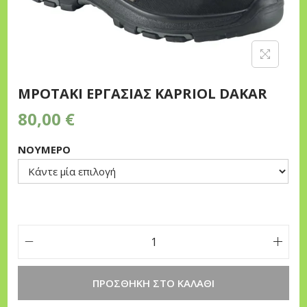
n
MPOTAKI ΕΡΓΑΣΙΑΣ KAPRIOL DAKAR
80,00
€
ΝΟΥΜΕΡΟ
M
P
ΠΡΟΣΘΉΚΗ ΣΤΟ ΚΑΛΆΘΙ
O