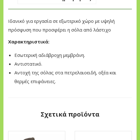
I
O
L
Ιδανικό για εργασία σε εξωτερικό χώρο με υψηλή
D
πρόσφυση που προσφέρει η σόλα από λάστιχο
A
Χαρακτηριστικά:
K
A
Εσωτερική αδιάβροχη μεμβράνη.
R
Αντιστατικό.
π
Αντοχή της σόλας στα πετρελαιοειδή, οξέα και
ο
θερμές επιφάνειες.
σ
ό
τ
Σχετικά προϊόντα
η
τ
α
Α
Α