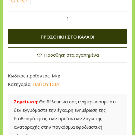
Clear
Π
α
ΠΡΟΣΘΉΚΗ ΣΤΟ ΚΑΛΆΘΙ
π
ο
Προσθήκη στα αγαπημένα
ύ
τ
σ
Κωδικός προϊόντος:
Μ/Δ
ι
Κατηγορία:
ΠΑΠΟΥΤΣΙΑ
α
Ε
Σημείωση
: Θα θέλαμε να σας ενημερώσουμε ότι
ρ
δεν εγγυόμαστε την έγκαιρη ενημέρωση της
γ
διαθεσιμότητας των προϊοντων λόγω της
α
αναταραχής στην παγκόσμια εφοδιαστική
σ