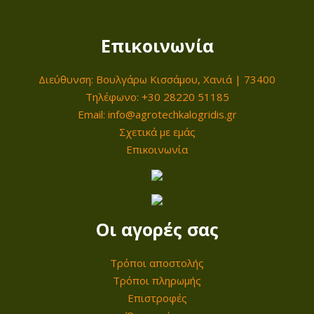
π
π
τ
λ
λ
η
έ
έ
Επικοινωνία
τ
ς
ς
α
π
π
Διεύθυνση: Βουλγάρω Κισσάμου, Χανιά | 73400
Τηλέφωνο: +30 28220 51185
α
α
Email: info@agrotechkalogridis.gr
ρ
ρ
Σχετικά με εμάς
α
α
Επικοινωνία
λ
λ
λ
λ
α
α
γ
γ
Οι αγορές σας
έ
έ
ς
ς
Τρόποι αποστολής
.
.
Τρόποι πληρωμής
Ο
Ο
Επιστροφές