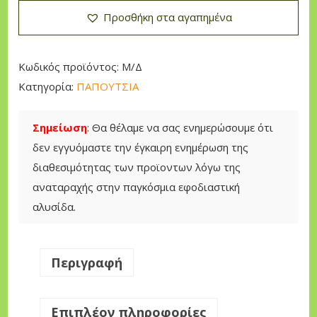
Ο
Προσθήκη στα αγαπημένα
Υ
Τ
Σ
Κωδικός προϊόντος:
Μ/Δ
Ι
Κατηγορία:
ΠΑΠΟΥΤΣΙΑ
Α
Ι
Σημείωση
: Θα θέλαμε να σας ενημερώσουμε ότι
Ν
δεν εγγυόμαστε την έγκαιρη ενημέρωση της
Τ
διαθεσιμότητας των προϊοντων λόγω της
Ε
αναταραχής στην παγκόσμια εφοδιαστική
R
αλυσίδα.
π
ο
σ
Περιγραφή
ό
τ
Επιπλέον πληροφορίες