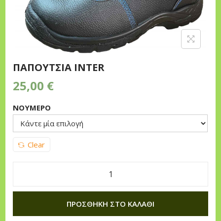
n
ΠΑΠΟΥΤΣΙΑ ΙΝΤΕR
25,00
€
ΝΟΎΜΕΡΟ
Clear
Π
Α
ΠΡΟΣΘΉΚΗ ΣΤΟ ΚΑΛΆΘΙ
Π