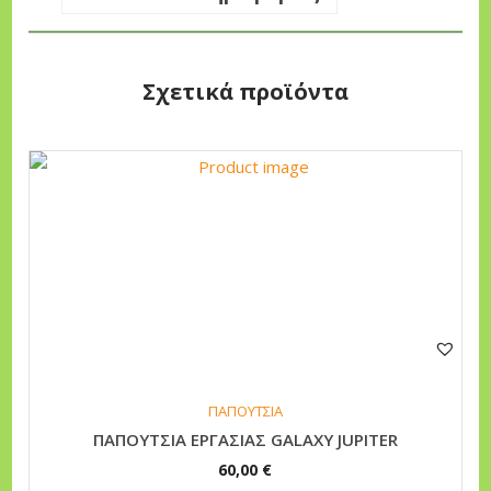
η
τ
α
Σχετικά προϊόντα
Α
υ
τ
ό
τ
ο
π
ρ
ο
ΠΑΠΟΥΤΣΙΑ
ΠΑΠΟΥΤΣΙΑ ΕΡΓΑΣΙΑΣ GALAXY JUPITER
ϊ
60,00
€
ό