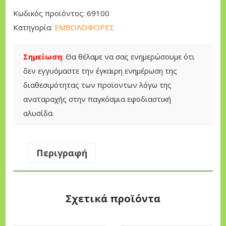
I
Κωδικός προϊόντος:
69100
K
Κατηγορία:
ΕΜΒΟΛΟΦΟΡΕΣ
H
F
Σημείωση
: Θα θέλαμε να σας ενημερώσουμε ότι
A
δεν εγγυόμαστε την έγκαιρη ενημέρωση της
R
διαθεσιμότητας των προϊοντων λόγω της
M
αναταραχής στην παγκόσμια εφοδιαστική
A
αλυσίδα.
T
E
T
Περιγραφή
F
2
2
Σχετικά προϊόντα
C
3