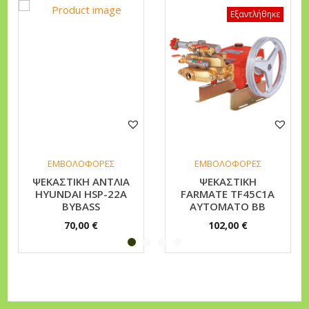
A
Εξαντλήθηκε
A
Y
T
/
T
O
B
ΕΜΒΟΛΟΦΟΡΕΣ
ΕΜΒΟΛΟΦΟΡΕΣ
Y
ΨEKAΣTIKH ANTΛIA
ΨEKAΣTIKH
B
HYUNDAI HSP-22A
FARMATE TF45C1A
A
BYBASS
AYTOMATO BB
S
70,00
€
102,00
€
S
π
ο
σ