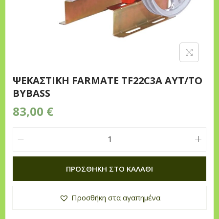
n
ΨEKAΣTIKH FARMATE TF22C3A AYT/TO
BYBASS
83,00
€
Ψ
E
ΠΡΟΣΘΉΚΗ ΣΤΟ ΚΑΛΆΘΙ
K
A
Προσθήκη στα αγαπημένα
Σ
T