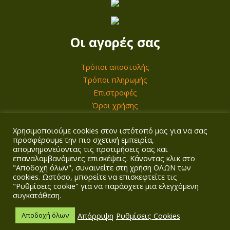
Οι αγορές σας
Τρόποι αποστολής
Τρόποι πληρωμής
Επιστροφές
Όροι χρήσης
Χρησιμοποιούμε cookies στον ιστότοπό μας για να σας
Ο λογαριασμός σας
προσφέρουμε την πιο σχετική εμπειρία,
απομνημονεύοντας τις προτιμήσεις σας και
επαναλαμβανόμενες επισκέψεις. Κάνοντας κλικ στο
Σύνδεση/Εγγραφή
"Αποδοχή όλων", συναινείτε στη χρήση ΟΛΩΝ των
Καλάθι
cookies. Ωστόσο, μπορείτε να επισκεφτείτε τις
Ταμείο
"Ρυθμίσεις cookie" για να παράσχετε μια ελεγχόμενη
συγκατάθεση.
Απόρριψη
Ρυθμίσεις Cookies
Αποδοχή όλων
Copyright © 2026
Agrotech Kalogridis
| Αρ. ΓΕΜΗ: 149901858000 |
Πολιτική απορρήτου
| Σχεδιασμός & κατασκευή ιστοσελίδας
Digitalpro