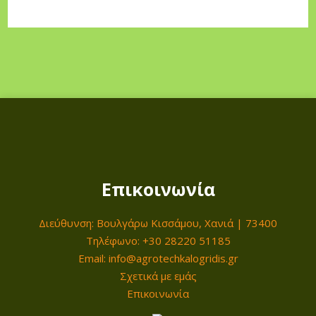
Επικοινωνία
Διεύθυνση: Βουλγάρω Κισσάμου, Χανιά | 73400
Τηλέφωνο: +30 28220 51185
Email: info@agrotechkalogridis.gr
Σχετικά με εμάς
Επικοινωνία