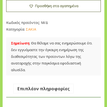
:
Ι
Προσθήκη στα αγαπημένα
1
Α
,
Γ
3
Ι
Κωδικός προϊόντος:
Μ/Δ
0
Ο
Κατηγορία:
ΣΑΚΙΑ
Υ
€
Τ
Σημείωση
: Θα θέλαμε να σας ενημερώσουμε ότι
t
Ι
δεν εγγυόμαστε την έγκαιρη ενημέρωση της
h
Ν
διαθεσιμότητας των προϊοντων λόγω της
r
Α
αναταραχής στην παγκόσμια εφοδιαστική
o
π
αλυσίδα.
u
ο
g
σ
h
ό
Επιπλέον πληροφορίες
1
τ
,
η