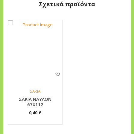
9
τ
Σχετικά προϊόντα
5
α
€
ΣΑΚΙΑ
ΣΑΚΙΑ ΝΑΥΛΟΝ
67Χ112
0,40
€