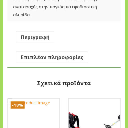
W
αναταραχής στην παγκόσμια εφοδιαστική
S
αλυσίδα.
π
ο
σ
Περιγραφή
ό
τ
Επιπλέον πληροφορίες
η
τ
α
Σχετικά προϊόντα
-18%