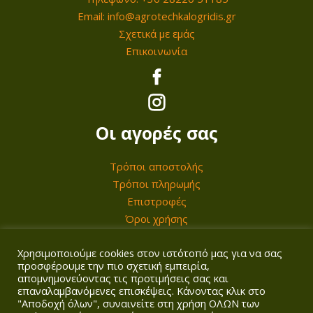
.
Email: info@agrotechkalogridis.gr
€
Σχετικά με εμάς
.
Επικοινωνία
Οι αγορές σας
Τρόποι αποστολής
Τρόποι πληρωμής
Επιστροφές
Όροι χρήσης
Χρησιμοποιούμε cookies στον ιστότοπό μας για να σας
Ο λογαριασμός σας
προσφέρουμε την πιο σχετική εμπειρία,
απομνημονεύοντας τις προτιμήσεις σας και
επαναλαμβανόμενες επισκέψεις. Κάνοντας κλικ στο
Σύνδεση/Εγγραφή
"Αποδοχή όλων", συναινείτε στη χρήση ΟΛΩΝ των
Καλάθι