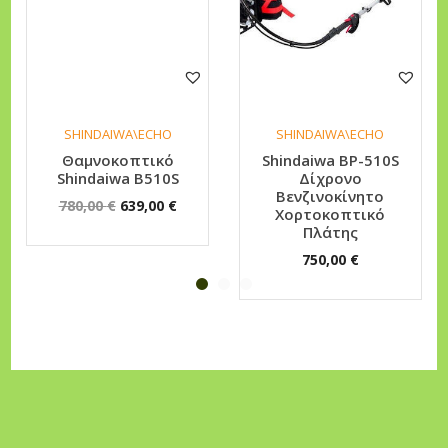
SHINDAIWA\ECHO
SHINDAIWA\ECHO
Θαμνοκοπτικό
Shindaiwa BP-510S
Shindaiwa B510S
Δίχρονο
Βενζινοκίνητο
O
Η
780,00
€
639,00
€
Χορτοκοπτικό
r
τ
Πλάτης
i
ρ
750,00
€
g
έ
i
χ
n
ο
a
υ
l
σ
p
α