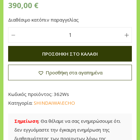
390,00
€
n
Διαθέσιμο κατόπιν παραγγελίας
S
h
ΠΡΟΣΘΉΚΗ ΣΤΟ ΚΑΛΆΘΙ
i
n
Προσθήκη στα αγαπημένα
d
a
i
Κωδικός προϊόντος:
362Ws
w
Κατηγορία:
SHINDAIWA\ECHO
a
3
Σημείωση
: Θα θέλαμε να σας ενημερώσουμε ότι
6
δεν εγγυόμαστε την έγκαιρη ενημέρωση της
2
διαθεσιμότητας των προϊοντων λόγω της