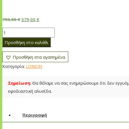
Original
Η
750,00
€
579,00
€
price
τρέχουσα
Σκαπτικό
was:
τιμή
Loncin
Προσθήκη στο καλάθι
750,00 €.
είναι:
LC
579,00 €.
850
Προσθήκη στα αγαπημένα
ποσότητα
Κατηγορία:
LONCIN
Σημείωση
: Θα θέλαμε να σας ενημερώσουμε ότι δεν εγγυ
εφοδιαστική αλυσίδα.
Περιγραφή