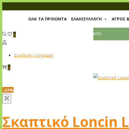
Skip
Skip
to
to
ΟΛΑ ΤΑ ΠΡΟΙΟΝΤΑ
ΕΛΑΙΟΣΥΛΛΟΓΗ
ΑΓΡΟΣ 
navigation
content
850
0
Σύνδεση / Εγγραφή
0
-23%
Σκαπτικό Loncin L