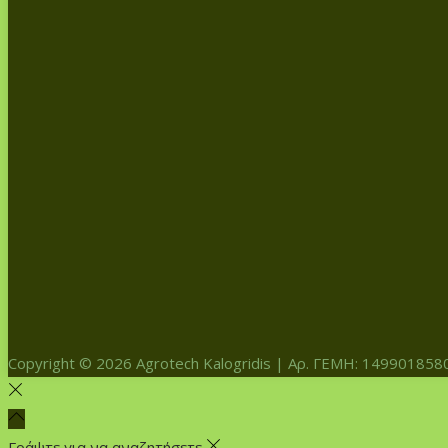
Copyright © 2026
Agrotech Kalogridis
| Αρ. ΓΕΜΗ: 149901858
Γράψτε για να αναζητήσετε