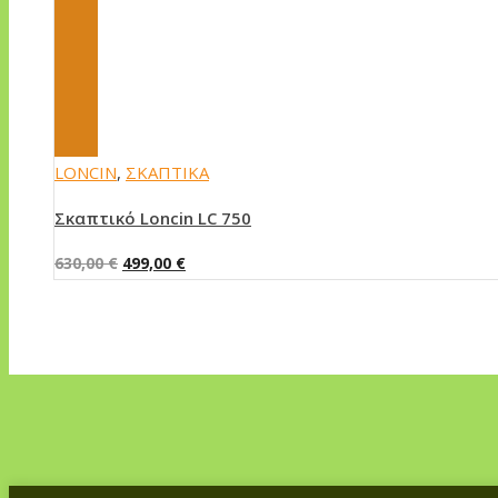
LONCIN
,
ΣΚΑΠΤΙΚΑ
Σκαπτικό Loncin LC 750
Original
Η
630,00
€
499,00
€
price
τρέχουσα
was:
τιμή
630,00 €.
είναι:
499,00 €.