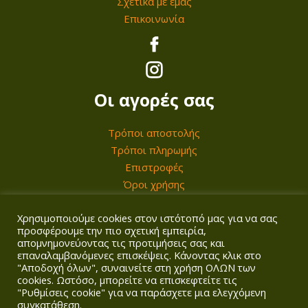
Σχετικά με εμάς
α
λ
α
σ
ό
Επικοινωνία
λ
ο
ε
ε
ν
λ
γ
π
λ
τ
α
έ
ι
ί
ο
γ
ς
λ
δ
ς
Οι αγορές σας
έ
μ
ε
α
ς
π
γ
τ
Τρόποι αποστολής
.
ο
ο
Τρόποι πληρωμής
ο
Ο
ρ
Επιστροφές
ύ
υ
Όροι χρήσης
ι
ο
ν
π
ε
ύ
σ
ρ
Χρησιμοποιούμε cookies στον ιστότοπό μας για να σας
Ο λογαριασμός σας
π
ν
τ
ο
προσφέρουμε την πιο σχετική εμπειρία,
ι
απομνημονεύοντας τις προτιμήσεις σας και
ν
η
ϊ
επαναλαμβανόμενες επισκέψεις. Κάνοντας κλικ στο
Σύνδεση/Εγγραφή
λ
α
σ
ό
"Αποδοχή όλων", συναινείτε στη χρήση ΟΛΩΝ των
Καλάθι
cookies. Ωστόσο, μπορείτε να επισκεφτείτε τις
ο
ε
ε
ν
Ταμείο
"Ρυθμίσεις cookie" για να παράσχετε μια ελεγχόμενη
γ
π
λ
τ
συγκατάθεση.