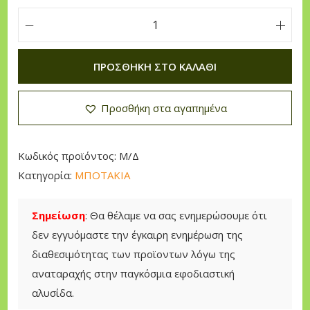
T
a
ΠΡΟΣΘΉΚΗ ΣΤΟ ΚΑΛΆΘΙ
l
a
Προσθήκη στα αγαπημένα
n
Α
δ
Κωδικός προϊόντος:
Μ/Δ
ι
Κατηγορία:
ΜΠΟΤΑΚΙΑ
ά
β
Σημείωση
: Θα θέλαμε να σας ενημερώσουμε ότι
ρ
δεν εγγυόμαστε την έγκαιρη ενημέρωση της
ο
διαθεσιμότητας των προϊοντων λόγω της
χ
αναταραχής στην παγκόσμια εφοδιαστική
ο
αλυσίδα.
Μ