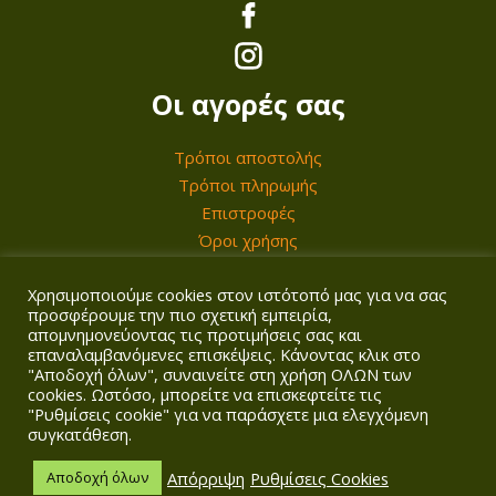
Οι αγορές σας
Τρόποι αποστολής
Τρόποι πληρωμής
Επιστροφές
Όροι χρήσης
Χρησιμοποιούμε cookies στον ιστότοπό μας για να σας
Ο λογαριασμός σας
προσφέρουμε την πιο σχετική εμπειρία,
απομνημονεύοντας τις προτιμήσεις σας και
επαναλαμβανόμενες επισκέψεις. Κάνοντας κλικ στο
Σύνδεση/Εγγραφή
"Αποδοχή όλων", συναινείτε στη χρήση ΟΛΩΝ των
Καλάθι
cookies. Ωστόσο, μπορείτε να επισκεφτείτε τις
"Ρυθμίσεις cookie" για να παράσχετε μια ελεγχόμενη
Ταμείο
συγκατάθεση.
Απόρριψη
Ρυθμίσεις Cookies
Αποδοχή όλων
Copyright © 2026
Agrotech Kalogridis
| Αρ. ΓΕΜΗ: 149901858000 |