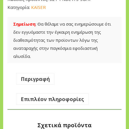
r
τ
π
i
ι
Κατηγορία:
KAISER
τ
c
μ
ι
e
ή
Σημείωση
: Θα θέλαμε να σας ενημερώσουμε ότι
κ
w
ε
δεν εγγυόμαστε την έγκαιρη ενημέρωση της
ό
a
ί
διαθεσιμότητας των προϊοντων λόγω της
Π
s
ν
αναταραχής στην παγκόσμια εφοδιαστική
λ
:
α
αλυσίδα.
ε
1
ι
υ
9
:
ρ
Περιγραφή
0
1
ι
,
2
κ
0
5
Επιπλέον πληροφορίες
ό
0
,
K
0
a
€
0
Σχετικά προϊόντα
i