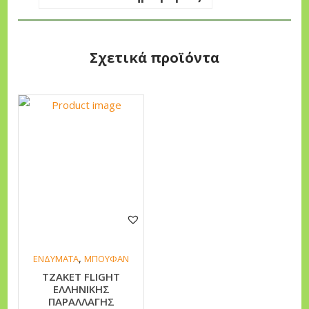
α
Σχετικά προϊόντα
Α
υ
τ
ό
τ
ο
π
ρ
,
ο
ΕΝΔΥΜΑΤΑ
ΜΠΟΥΦΑΝ
ΤΖΑΚΕΤ FLIGHT
ϊ
ΕΛΛΗΝΙΚΗΣ
ό
ΠΑΡΑΛΛΑΓΗΣ