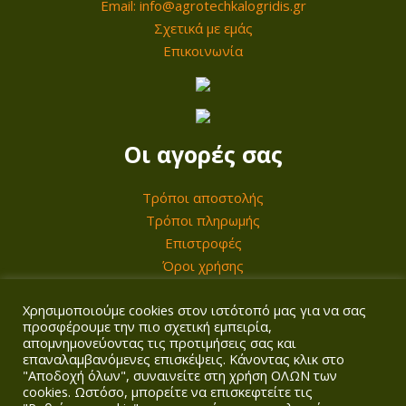
Email: info@agrotechkalogridis.gr
ρ
Σχετικά με εμάς
α
Επικοινωνία
λ
λ
α
γ
Οι αγορές σας
έ
ς
Τρόποι αποστολής
.
Τρόποι πληρωμής
Ο
Επιστροφές
ι
Όροι χρήσης
ε
Χρησιμοποιούμε cookies στον ιστότοπό μας για να σας
Ο λογαριασμός σας
π
προσφέρουμε την πιο σχετική εμπειρία,
ι
απομνημονεύοντας τις προτιμήσεις σας και
επαναλαμβανόμενες επισκέψεις. Κάνοντας κλικ στο
Σύνδεση/Εγγραφή
λ
"Αποδοχή όλων", συναινείτε στη χρήση ΟΛΩΝ των
Καλάθι
ο
cookies. Ωστόσο, μπορείτε να επισκεφτείτε τις