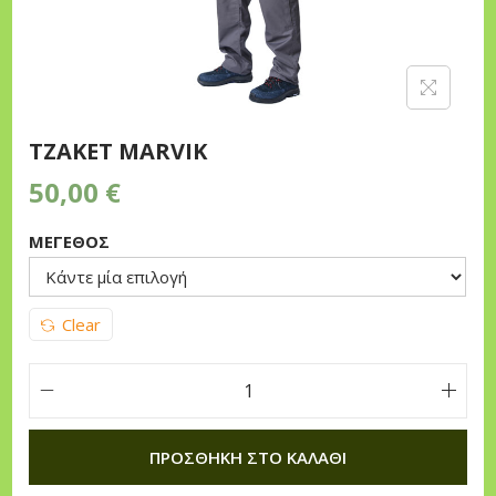
n
ΤΖΑΚΕΤ MARVIK
50,00
€
ΜΕΓΕΘΟΣ
Clear
Τ
Ζ
ΠΡΟΣΘΉΚΗ ΣΤΟ ΚΑΛΆΘΙ
Α