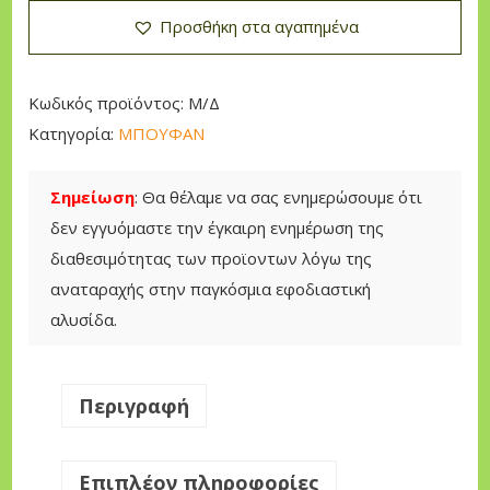
Κ
Προσθήκη στα αγαπημένα
Ε
Τ
M
Κωδικός προϊόντος:
Μ/Δ
A
Κατηγορία:
ΜΠΟΥΦΑΝ
R
V
Σημείωση
: Θα θέλαμε να σας ενημερώσουμε ότι
I
δεν εγγυόμαστε την έγκαιρη ενημέρωση της
K
διαθεσιμότητας των προϊοντων λόγω της
π
αναταραχής στην παγκόσμια εφοδιαστική
ο
αλυσίδα.
σ
ό
τ
Περιγραφή
η
τ
Επιπλέον πληροφορίες