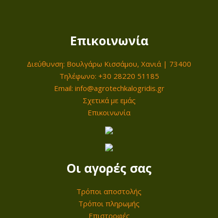
e
ή
i
ι
w
ε
c
μ
a
ί
Επικοινωνία
e
ή
s
ν
w
ε
Διεύθυνση: Βουλγάρω Κισσάμου, Χανιά | 73400
:
α
a
ί
Τηλέφωνο: +30 28220 51185
2
ι
s
ν
Email: info@agrotechkalogridis.gr
4
:
:
α
Σχετικά με εμάς
9
2
7
ι
Επικοινωνία
,
0
8
:
0
8
0
6
0
,
,
1
0
0
9
Οι αγορές σας
€
0
0
,
.
0
Τρόποι αποστολής
€
€
0
Τρόποι πληρωμής
.
.
Επιστροφές