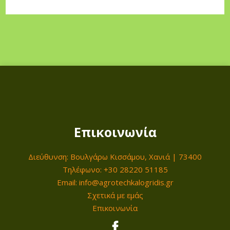
Επικοινωνία
Διεύθυνση: Βουλγάρω Κισσάμου, Χανιά | 73400
Τηλέφωνο: +30 28220 51185
Email: info@agrotechkalogridis.gr
Σχετικά με εμάς
Επικοινωνία