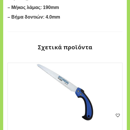
A
– Μήκος λάμας: 190mm
I
– Βήμα δοντιών: 4.0mm
H
S
-
1
Σχετικά προϊόντα
9
0
P
π
ο
σ
ό
τ
η
τ