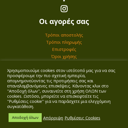
Οι αγορές σας
Τρόποι αποστολής
Τρόποι πληρωμής
Επιστροφές
Όροι χρήσης
Χρησιμοποιούμε cookies στον ιστότοπό μας για να σας
Ο λογαριασμός σας
προσφέρουμε την πιο σχετική εμπειρία,
απομνημονεύοντας τις προτιμήσεις σας και
επαναλαμβανόμενες επισκέψεις. Κάνοντας κλικ στο
Σύνδεση/Εγγραφή
"Αποδοχή όλων", συναινείτε στη χρήση ΟΛΩΝ των
Καλάθι
cookies. Ωστόσο, μπορείτε να επισκεφτείτε τις
Ταμείο
"Ρυθμίσεις cookie" για να παράσχετε μια ελεγχόμενη
συγκατάθεση.
Απόρριψη
Ρυθμίσεις Cookies
Αποδοχή όλων
Copyright © 2026
Agrotech Kalogridis
| Αρ. ΓΕΜΗ: 149901858000 |
Πολιτική απορρήτου
| Σχεδιασμός & κατασκευή ιστοσελίδας
Digitalpro