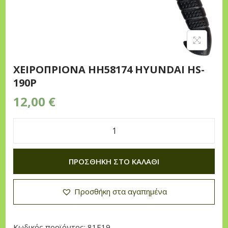
n
XEIPOΠPIONA HH58174 HYUNDAI HS-
190P
12,00
€
X
E
ΠΡΟΣΘΉΚΗ ΣΤΟ ΚΑΛΆΘΙ
I
P
Προσθήκη στα αγαπημένα
O
Π
P
Κωδικός προϊόντος:
81E19