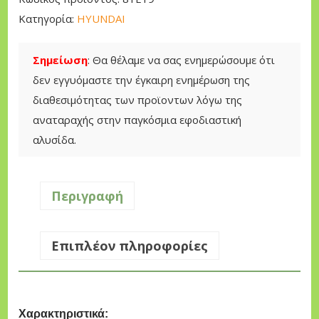
I
Κατηγορία:
HYUNDAI
O
N
Σημείωση
: Θα θέλαμε να σας ενημερώσουμε ότι
A
δεν εγγυόμαστε την έγκαιρη ενημέρωση της
H
διαθεσιμότητας των προϊοντων λόγω της
H
αναταραχής στην παγκόσμια εφοδιαστική
5
αλυσίδα.
8
1
7
Περιγραφή
4
H
Επιπλέον πληροφορίες
Y
U
N
D
Χαρακτηριστικά: