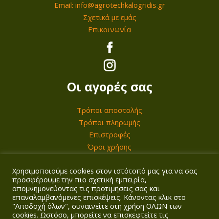
τ
Email: info@agrotechkalogridis.gr
1
.
ο
ο
ο
Σχετικά με εμάς
5
Ο
ρ
ύ
υ
Επικοινωνία
0
ι
ο
ν
π
,
ε
ύ
σ
ρ
0
π
ν
τ
ο
0
ι
ν
η
ϊ
Οι αγορές σας
λ
α
σ
ό
€
ο
ε
ε
Τρόποι αποστολής
ν
γ
π
Τρόποι πληρωμής
λ
τ
Επιστροφές
έ
ι
ί
ο
Όροι χρήσης
ς
λ
δ
ς
μ
ε
α
Χρησιμοποιούμε cookies στον ιστότοπό μας για να σας
Ο λογαριασμός σας
π
γ
τ
προσφέρουμε την πιο σχετική εμπειρία,
απομνημονεύοντας τις προτιμήσεις σας και
ο
ο
ο
επαναλαμβανόμενες επισκέψεις. Κάνοντας κλικ στο
Σύνδεση/Εγγραφή
ρ
ύ
υ
"Αποδοχή όλων", συναινείτε στη χρήση ΟΛΩΝ των
Καλάθι
cookies. Ωστόσο, μπορείτε να επισκεφτείτε τις
ο
ν
π