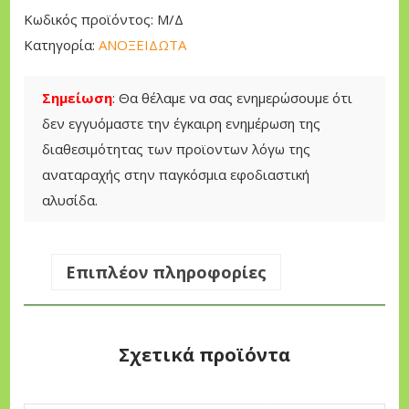
,
Λ
Κωδικός προϊόντος:
Μ/Δ
0
Α
Κατηγορία:
ΑΝΟΞΕΙΔΩΤΑ
0
Μ
Ο
Σημείωση
: Θα θέλαμε να σας ενημερώσουμε ότι
€
Σ
δεν εγγυόμαστε την έγκαιρη ενημέρωση της
t
π
διαθεσιμότητας των προϊοντων λόγω της
h
ο
αναταραχής στην παγκόσμια εφοδιαστική
r
σ
αλυσίδα.
o
ό
u
τ
g
η
Επιπλέον πληροφορίες
h
τ
4
α
2
Σχετικά προϊόντα
,
5