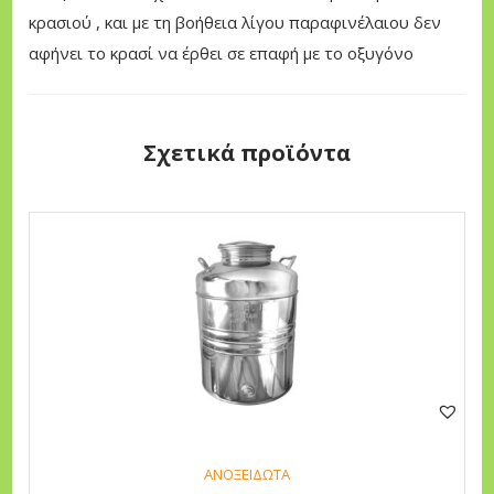
ό
κρασιού , και με τη βοήθεια λίγου παραφινέλαιου δεν
€
τ
αφήνει το κρασί να έρθει σε επαφή με το οξυγόνο
η
τ
α
Σχετικά προϊόντα
Α
υ
τ
ό
τ
ο
π
ρ
ο
ΑΝΟΞΕΙΔΩΤΑ