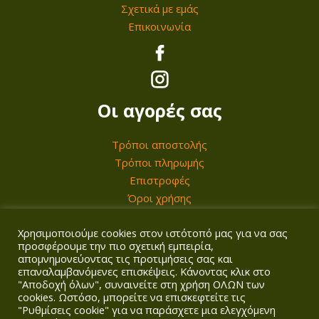
ι
ν
η
ϊ
Σχετικά με εμάς
€
€
α
λ
α
σ
ό
Επικοινωνία
t
λ
ο
ε
ε
ν
h
λ
γ
π
λ
τ
r
α
έ
ι
ί
ο
o
γ
ς
λ
δ
ς
Οι αγορές σας
u
έ
μ
ε
α
g
ς
π
γ
τ
Τρόποι αποστολής
h
.
ο
ο
Τρόποι πληρωμής
ο
1
Ο
ρ
Επιστροφές
ύ
υ
.
Όροι χρήσης
ι
ο
ν
π
7
ε
ύ
σ
ρ
Χρησιμοποιούμε cookies στον ιστότοπό μας για να σας
Ο λογαριασμός σας
2
π
ν
τ
ο
προσφέρουμε την πιο σχετική εμπειρία,
3
ι
απομνημονεύοντας τις προτιμήσεις σας και
ν
η
ϊ
επαναλαμβανόμενες επισκέψεις. Κάνοντας κλικ στο
Σύνδεση/Εγγραφή
,
λ
α
σ
ό
"Αποδοχή όλων", συναινείτε στη χρήση ΟΛΩΝ των
Καλάθι
0
cookies. Ωστόσο, μπορείτε να επισκεφτείτε τις
ο
ε
ε
ν
Ταμείο
"Ρυθμίσεις cookie" για να παράσχετε μια ελεγχόμενη
0
γ