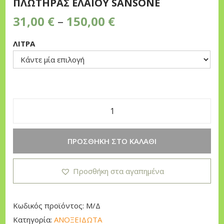
ΠΛΩΤΗΡΑΣ ΕΛΑΙΟΥ SANSONE
n
P
31,00
€
–
150,00
€
r
ΛΙΤΡΑ
i
c
e
r
a
n
Π
g
Λ
ΠΡΟΣΘΉΚΗ ΣΤΟ ΚΑΛΆΘΙ
e
Ω
:
Τ
Προσθήκη στα αγαπημένα
3
Η
1
Ρ
,
Α
Κωδικός προϊόντος:
Μ/Δ
0
Σ
Κατηγορία:
ΑΝΟΞΕΙΔΩΤΑ