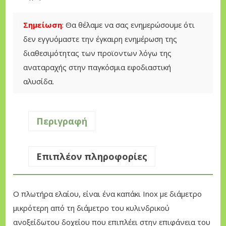
0
Ε
Λ
Σημείωση
: Θα θέλαμε να σας ενημερώσουμε ότι
€
Α
δεν εγγυόμαστε την έγκαιρη ενημέρωση της
t
Ι
διαθεσιμότητας των προϊοντων λόγω της
h
Ο
αναταραχής στην παγκόσμια εφοδιαστική
r
Υ
αλυσίδα.
o
S
u
A
g
N
Περιγραφή
h
S
1
O
Επιπλέον πληροφορίες
5
N
0
E
,
π
Ο πλωτήρα ελαίου, είναι ένα καπάκι Inox με διάμετρο
0
ο
μικρότερη από τη διάμετρο του κυλινδρικού
0
σ
ανοξείδωτου δοχείου που επιπλέει στην επιφάνεια του